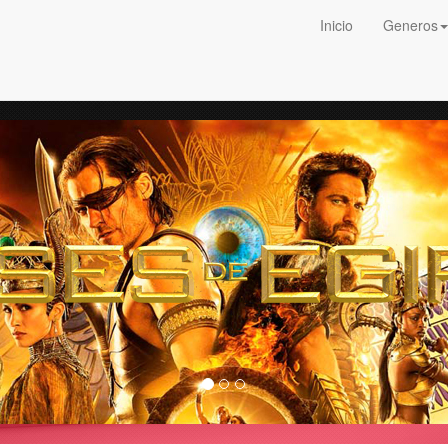
Inicio
Generos