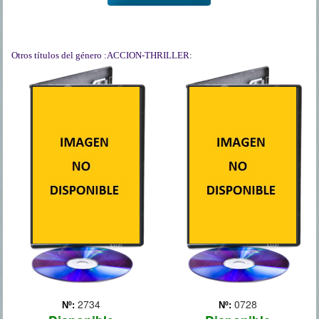
Otros títulos del género
:ACCION-THRILLER:
CAMINANDO
ENTRE LAS TUMBAS
CONTRARRELOJ
Matt Scudder, un expolicía
de Nueva York, trabaja
como detective privado a
pesar de que no tiene
licencia. Cuando accede a
regañadientes a ayudar a
un traficante de heroína a
cazar a los hom... Más
2734
0728
Nº:
Nº: