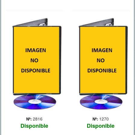
GIRO
LA NOCHE
INESPERADO
MAS OSCURA
El director de Ases
Tras varios años de trabajo
Calientes te introduce en el
de investigación de la CIA,
mundo de Kevin Stretch, un
que incluyó torturas a
conductor de limusinas de
prisioneros detenidos en
Hollywood con un pasado
Afganistán, y gracias sobre
oscuro. Cuando Stretch
todo a la perserverancia y
necesita conseguir dinero
decisión de la agente
rápidamente par... Más
especial ... Más
2816
1270
Nº:
Nº:
Disponible
Disponible