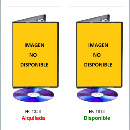
OBJETIVO: LA
PACTO DE
CASA BLANCA
SILENCIO
Tras un accidente año y
Jim Grant (Robert Redford),
medio atrás en el que sólo
un antiguo activista radical,
consiguió salvar la vida del
vive ahora de forma
Presidente Asher (Aaron
anónima con su hija en los
Eckhart), el agente del
alrededores de Albany, en
Servicio Secreto Mike
Nueva York. Pero su
Banning (Gerard Butler)
tranquila vida dará un
decide dejar su ... Más
vuelco cuando Be... Más
1358
1818
Nº:
Nº:
Alquilada
Disponible