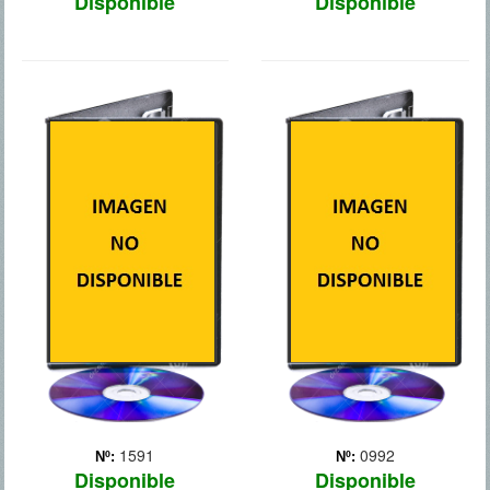
Disponible
Disponible
CRUZANDO EL
EL CUERPO
LIMITE
Un guardia de seguridad
de la morgue huye y es
Max Lewinsky (James
atropellado. En el depósito
McAvoy), un detective de la
de cadáveres, la policía
policía de Londres, pierde
descubre que la puerta de
la pista del peligroso
una de las neveras está
criminal Jacob Sternwood
abierta y el cadáver de una
(Mark Strong), al que sigue
mujer ha des... Más
el rastro desde hace
tiempo. Tres años ... Más
1591
0992
Nº:
Nº:
Disponible
Disponible