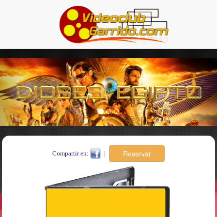
Previous
Nex
Compartir en:
|