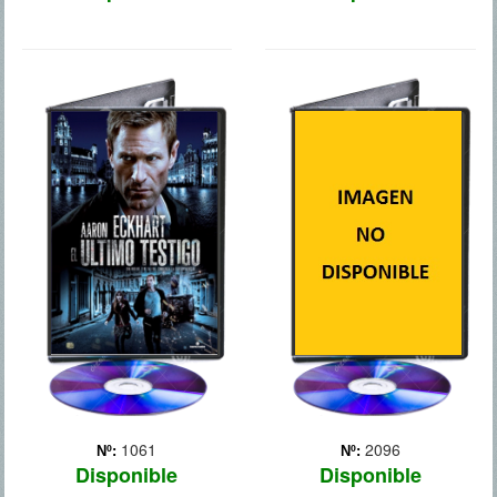
EL ULTIMO
GETAWAY
TESTIGO
Brent Magna (Ethan
Hawke) es un conductor de
Un ex agente de la CIA
coches de carreras que se
espera comenzar una
ve abocado a tomar las
nueva vida junto a su hija
riendas de una misión
de 15 años de edad. Él
cuando su esposa es
toma un trabajo en Bélgica
secuestrada. A Brent solo
como experto en seguridad
se une una joven hacker
de una empresa
(Sel... Más
multinacional, pero llega
un ... Más
1061
2096
Nº:
Nº:
Disponible
Disponible