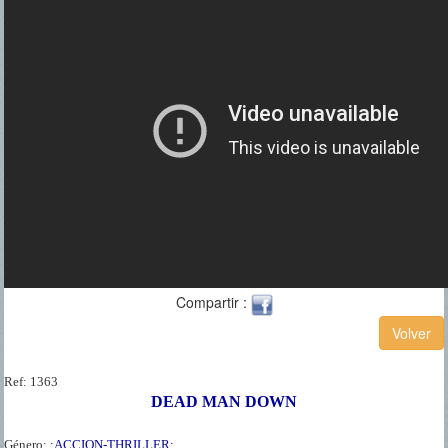
Compartir :
Ref:
1363
DEAD MAN DOWN
Género:
:ACCION-THRILLER: