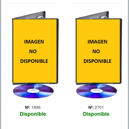
PLAN DE
TOKAREV
ESCAPE
Un respetado hombre de
negocios de pasado
Ray Breslin (Stallone), un
oscuro busca venganza
experto en seguridad
después de que su hija sea
carcelaria, se enfrenta a su
secuestrada por unos
mayor reto: escapar de la
hombres que quieren
prisión que él mismo ha
saldar viejas deudas. Ante
diseñado. En la cárcel
sus amigos y familiares,
conoce al enigmático
Paul M... Más
Church (Schwarzeneg...
Más
1896
2701
Nº:
Nº:
Disponible
Disponible