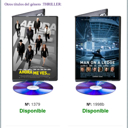
Otros títulos del género
:THRILLER:
AHORA ME VES
AL BORDE DEL
ABISMO
Un equipo del FBI debe
enfrentarse a una banda
Nick Cassidy (Sam
de criminales expertos en
Worthington), un antiguo
magia que se dedican a
agente de policía, se
atracar bancos. Son "los
escapa de la cárcel y se
cuatro jinetes”, un grupo
dirige al Hotel Roosevelt
formado por los mejores
de Nueva York. Al subirse a
ilusionistas del mu... Más
la cornisa de uno de los
pisos más altos, pone...
Más
1379
1998b
Nº:
Nº:
Disponible
Disponible