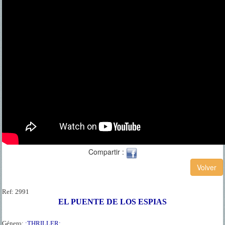
Compartir :
Ref:
2991
EL PUENTE DE LOS ESPIAS
Género:
:THRILLER: