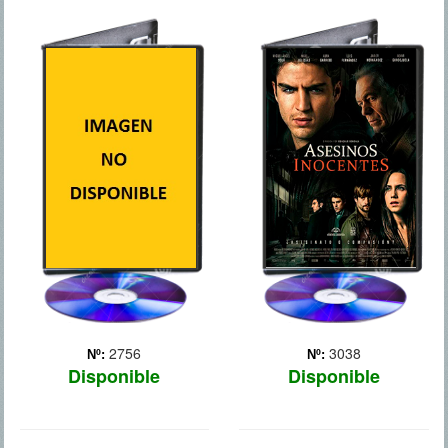
ASESINOS
ARREPENTIMIENTO
INOCENTES
La película sigue a Thomas
Cuenta la historia de
Carter (Mackie), un
Francisco Garralda (Maxi
experimentado orientador
Iglesias), un joven
que es misteriosamente
universitario que, viéndose
secuestrado por un
en una situación personal
paciente trastornado, Angel
muy comprometida, recibe
Sánchez (Whitaker), quien
una oferta: matar a
profundiza en las ense...
Espinosa, su profesor de...
Más
Más
2756
3038
Nº:
Nº:
Disponible
Disponible