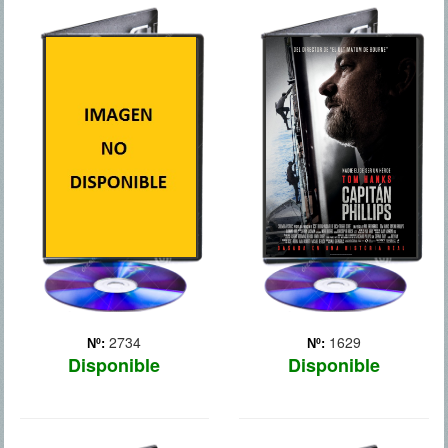
CAMINANDO
CAPITAN
ENTRE LAS TUMBAS
PHILLIPS
Matt Scudder, un expolicía
En el año 2009, en aguas
de Nueva York, trabaja
internacionales a 145
como detective privado a
millas de la costa de
pesar de que no tiene
Somalia, en el cuerno de
licencia. Cuando accede a
África, el buque carguero
regañadientes a ayudar a
“Maersk Alabama”, al
un traficante de heroína a
mando del capitán de la
cazar a los hom... Más
marina mercante
estadouni... Más
2734
1629
Nº:
Nº:
Disponible
Disponible