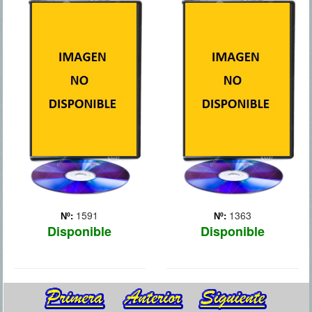
CRUZANDO EL
DEAD MAN
LIMITE
DOWN
Max Lewinsky (James
Victor (Colin Farrell) es la
McAvoy), un detective de la
mano derecha de
policía de Londres, pierde
Alphonse, un mafioso
la pista del peligroso
neoyorquino que vive bajo
criminal Jacob Sternwood
la amenaza de un asesino
(Mark Strong), al que sigue
que está matando a todos
el rastro desde hace
los miembros de su banda.
tiempo. Tres años ... Más
Victor conoce a Beatri...
Más
1591
1363
Nº:
Nº:
Disponible
Disponible