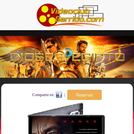
Previous
Nex
Compartir en:
|