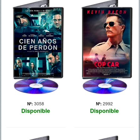
CIEN AÑOS DE
COCHE
PERDON
POLICIAL
Una mañana lluviosa, seis
Dos chavales de diez años
hombres disfrazados y
encuentran un coche de
armados asaltan la sede
policía aparentemente
central de un banco en
abandonado y deciden
Valencia. Lo que parecía
montarse para dar una
un robo limpio y fácil pronto
vuelta. Pero esto será el
se complica, y nada saldrá
inicio de un tortuoso y
como estaba p... Más
desesperado juego del
gato... Más
3058
2992
Nº:
Nº:
Disponible
Disponible