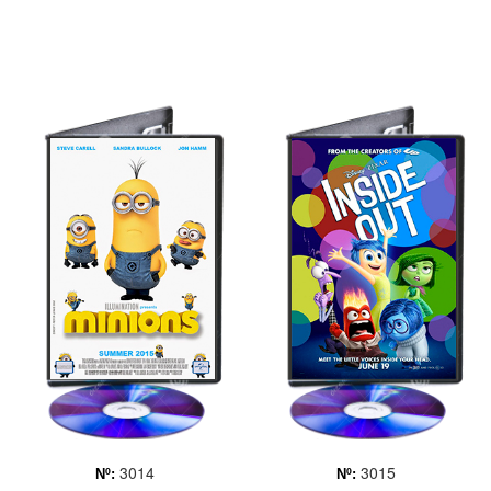
LOS MINIONS
DEL REVES
La historia de Los Minions
Cuenta la historia de Riley,
se remonta al principio de
una chica que, como todas
los tiempos. Empezaron
las personas, tiene a las
siendo organismos
cinco emociones en su
amarillos unicelulares que
interior acompañándola.
evolucionaron a través del
Su vida ha estado marcada
tiempo, poniéndose
por la Alegría, que se
siempre al servicio de...
ocupa de que t... Más
Más
3014
3015
Nº:
Nº: