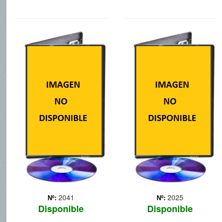
FREE BIRDS:
LEGO LA
VAYA PAVOS
PELICULA
Un par de pavos
Cuenta la historia de
descubren una máquina
Emmet, una figurita LEGO
del tiempo y deciden
absolutamente normal y fiel
utilizarla para volver atrás
a las normas que es
en el tiempo al primer Día
identificada por error como
de Acción de Gracias para
la persona más
impedir convertirse en
extraordinaria y la clave
parte del menú.
para salvar al mundo. Se
v... Más
2041
2025
Nº:
Nº:
Disponible
Disponible