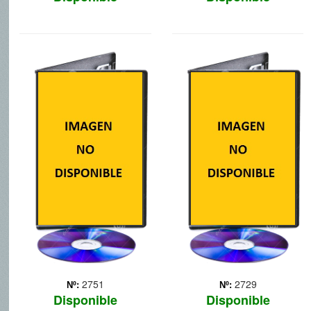
ALVIN Y LAS
MORTADELO Y
ARDILLAS 3
FILEMON CONTRA
JIMMY
Tercera entrega de la saga
Alvin y las ardillas. Las
Se acaba de producir el
ardillas se embarcan en un
mayor ataque criminal
crucero de lujo y acaban
contra la estabilidad
en una isla desierta, pero
mundial. Es un ataque de
pronto averiguarán que no
risa. Mientras el caos de la
está tan desierta como
guasa y la risa floja se
parece.
apodera de las
instituciones, de la banca,
... Más
2751
2729
Nº:
Nº:
Disponible
Disponible