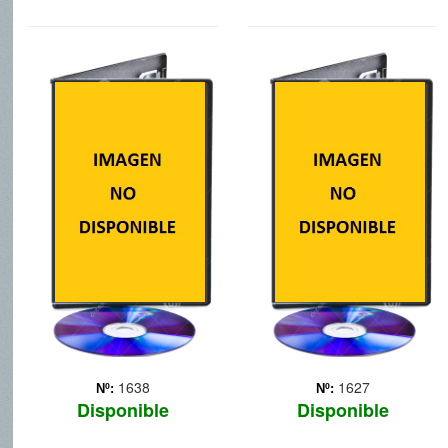
EL JUEGO DE
JUSTIN
ENDER
Ambientada en un mágico
mundo medieval con el
Setenta años después de
que los niños siguen
una guerra entre seres
soñando, Justin y la
humanos y extraterrestres,
Espada del Valor es una
un niño es enviado a una
emocionante historia que
escuela militar espacial
nos habla de la constancia
con el fin de prepararlo
con la que un chico
para una futura invasión.
persig... Más
Adaptación de l... Más
1638
1627
Nº:
Nº:
Disponible
Disponible