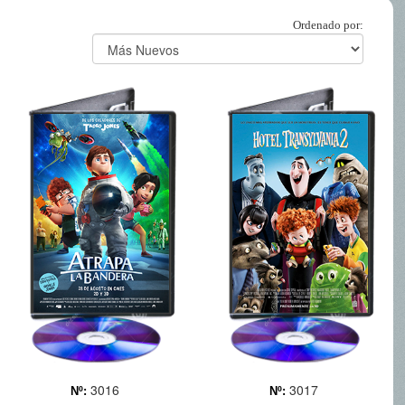
Ordenado por:
ATRAPA LA
HOTEL
BANDERA
TRANSILVANIA 2
Richard Carson, un
Todo parece mejorar en el
ambicioso multimillonario,
Hotel Transilvania. La
quiere apropiarse del
rígida norma establecida
satélite terrestre y explotar
por Drácula de sólo para
la fuente de energía limpia
monstruos se ha suprimido
y real del futuro, el Helio 3.
y se aceptan también
Para ello, deberá borrar de
huéspedes humanos. Lo
la Hi... Más
que preocupa al cond...
Más
3016
3017
Nº:
Nº: