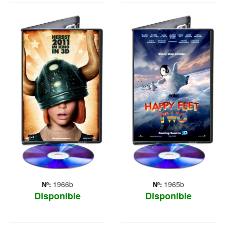
VICKY EL
HAPPY FEET 2
VIKINGO 2012
1966b
1965b
Nº:
Nº:
Disponible
Disponible