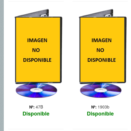
DORAEMON Y
LOS PITUFOS
LOS DIOSES DEL
VIENTO
47B
1903b
Nº:
Nº:
Disponible
Disponible