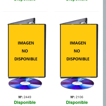
RIO 2
FUTBOLIN
En ?Río 2`, Blu, Perla y sus
Amadeo es un chico tímido
tres hijos llevan una vida
y virtuoso que deberá
perfecta. Cuando Perla
enfrentarse al más temible
decide que los niños tienen
rival sobre un campo de
que aprender a vivir como
fútbol: el Crack. Para ello,
auténticas aves, insiste en
contará con la inestimable
que la familia se aventure a
ayuda de unos jugadores
... Más
de futbolín... Más
2449
2106
Nº:
Nº:
Disponible
Disponible