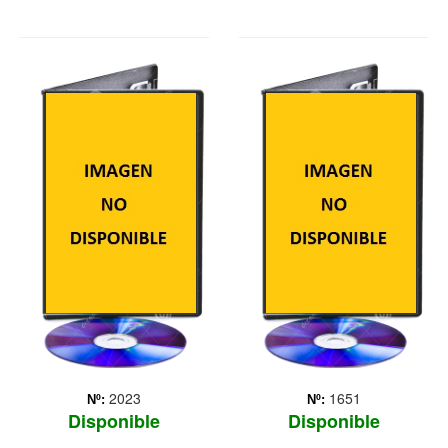
EPIC, EL
FROZEN
MUNDO SECRETO
Cuando una profecía
condena a un reino a vivir
Historia sobre la
un invierno eterno, la joven
interminable batalla entre
Anna, el temerario
las fuerzas del bien,
montañero Kristoff y el reno
encargadas de mantener la
Sven emprenden un viaje
vida, y las fuerzas del mal,
épico en busca de Elsa,
que pretenden destruirla.
hermana de Anna y ... Más
Mary Katherine (Amanda
Seyfried) es una ad... Más
2023
1651
Nº:
Nº:
Disponible
Disponible