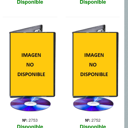
Disponible
Disponible
TORTUGAS
KHUMBA
NINJA
A Khumba, una cebra que
solo tiene rayas en la mitad
Nueva York está en peligro
de su cuerpo, todos la
debido a que Shredder y
acusan de ser la
su compinche El Clan del
responsable de una atroz
Pie dominan la ciudad y
sequía. Decide entonces
ejercen un férreo control
emprender una audaz
sobre todo, incluyendo
misión que consiste en
policía y políticos. Pero
encon... Más
cuatro héroes (... Más
2753
2752
Nº:
Nº:
Disponible
Disponible