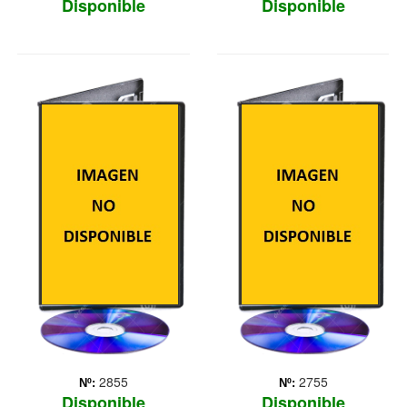
Disponible
Disponible
BOB ESPOJA,
LOS
UN HEROE FUERA
PINGÜINOS DE
DEL AGUA
MADAGASCAR
Bob Esponja emprende un
Spin-off de `Madagascar`
viaje para recuperar una
protagonizado por los
receta que ha robado un
pingüinos de la isla. Las
pirata; para ello lo trae a
más divertidas aves
nuestra dimensión en 3
encubiertas del mundo del
espionaje: Capitán,
Kowalski, Rico y Soldado.
Son la élite de la élite ...
Más
2855
2755
Nº:
Nº:
Disponible
Disponible