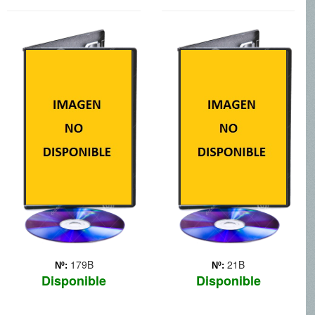
BEN 10: ALIEN
RUDOLPH 2
SWARD
179B
21B
Nº:
Nº:
Disponible
Disponible