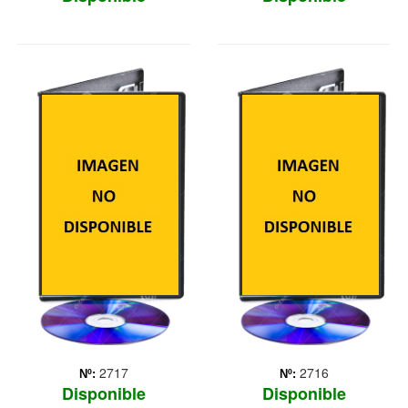
MALEFICA
CAMPANILLA:
HADAS PIRATAS
Es la historia jamás
contada de Maléfica, la
Tinker Bell: Hadas y Piratas
villana más querida de
es una película de
Disney, la mala de ?
animación por ordenador
Sleeping Beauty? (La Bella
3D de la compañía Disney
durmiente), el clásico de
y, dirigida por Peggy
1959. La película relata los
Holmes.
acontecimientos que ...
Más
2717
2716
Nº:
Nº:
Disponible
Disponible