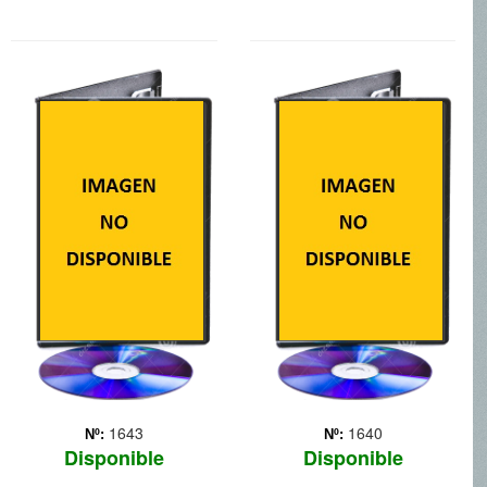
TURBO
ZIPI Y ZAPE Y
EL CLUB DE LA
CANICA
Turbo es un caracol de
jardín con un sueño
imposible: convertirse en el
Zipi y Zape, dos traviesos
caracol más rápido del
mellizos, son internados en
mundo. Cuando un extraño
el Esperanza, un colegio
accidente le da el poder de
donde los juegos están
la súper-velocidad, Turbo
prohibidos. Allí fundarán el
intentará cumpli... Más
Club de la Canica, la
resistencia infantil que
desafiará l... Más
1643
1640
Nº:
Nº:
Disponible
Disponible