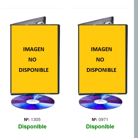
LOS CROODS
ROMPE RALPH
Unete a Los Croods en el
Durante décadas, Ralph
viaje de sus vidas, en esta
(voz original en inglés de
comedia prehistorica de
John C. Reilly) ha vivido a
aventuras de los creadores
la sombra de Repara-Félix
de Madaascar y Como
Jr., el chico bueno de su
entrenar a tu dragon.
videojuego. Cansado de
Repleta de personales
ser el malo de la historia,
inolvidables, criatura... Más
Ralph dec... Más
1305
0971
Nº:
Nº:
Disponible
Disponible