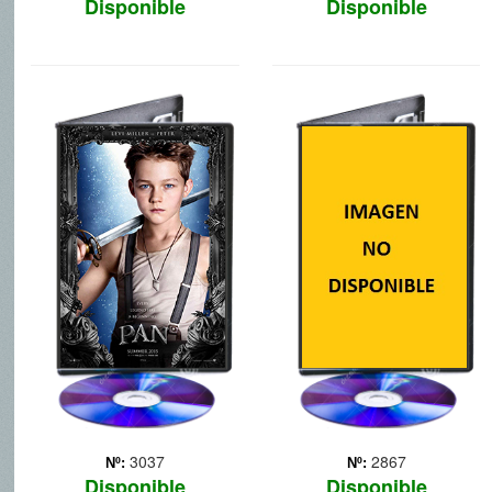
Disponible
Disponible
PAN, VIAJE A
HOME HOGAR
NUNCA JAMAS
DULCE HOGAR
Peter, un chico rebelde de
Cuando el alienígena más
12 años, ha pasado toda
irritantemente optimista de
su vida en un sombrío
la galaxia se encuentra
orfanato de Londres.
huyendo de su propia raza,
Durante una noche
se verá forzado a formar
delirante, se ve
equipo con una chica
transportado desde el
adolescente muy testaruda.
orfanato a un mundo
Estos extraño... Más
fantástico de pirat... Más
3037
2867
Nº:
Nº:
Disponible
Disponible