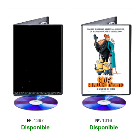
THOMAS Y SUS
GRU: MI
AMIGOS 1 Y 2
VILLANO FAVORITO 2
Cuando legiones de
Ahora que el incansable y
monstruosas criaturas,
emprendedor Gru ha
denominadas Kaiju,
dejado atrás una vida
comienzan a salir del mar,
dedicada a las fechorías
se inicia una guerra que
para criar a Margo, Edith y
acabará con millones de
Agnes, dispone de mucho
vidas y que consumirá los
tiempo libre para disfrutarlo
recursos de la humanidad
con ellas, el Dr... Más
du... Más
1367
1316
Nº:
Nº:
Disponible
Disponible