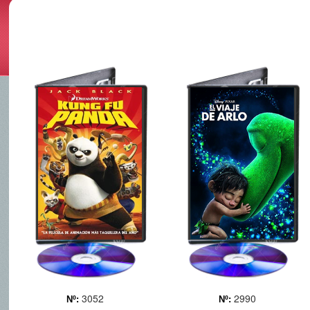
KUNG FU
EL VIAJE DE
PANDA
ARLO
El protagonista es un oso
¿Qué hubiera pasado si el
panda llamado Po, el más
asteroide que cambió para
vago de todas las criaturas
siempre la vida en la Tierra
del Valle de la Paz. Con
hubiera esquivado el
poderosos enemigos
planeta y los dinosaurios
acercándose, la esperanza
no se hubieran extinguido
es depositada en una
nunca? Un viaje al mundo
antigua profecía que... Más
de los dino... Más
3052
2990
Nº:
Nº: