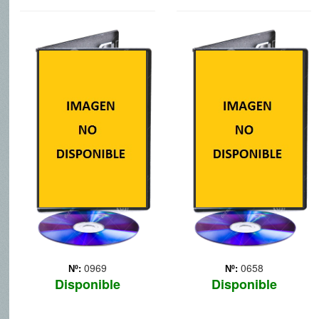
EL ORIGEN DE
BARBIE: MODA
LOS GUARDIANES
MAGICA EN PARIS
El origen de los guardianes
cuenta la historia de un
grupo de superhéroes con
extraordinarios poderes.
Cuando un espíritu
maligno llamado Sombra
se propone inundar de
miedo los corazones de ...
Más
0969
0658
Nº:
Nº:
Disponible
Disponible