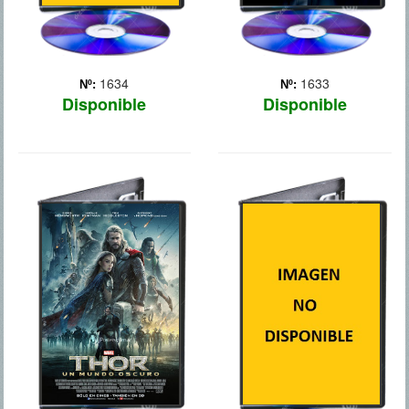
1634
1633
Nº:
Nº:
Disponible
Disponible
THOR EL
COLONIA V
MUNDO OSCURO
Un grupo de supervivientes
viven bajo tierra después
En "Thor: El mundo
de que una nueva edad de
oscuro", Thor lucha por
hielo aparezca en el
restablecer el orden en
planeta mientras se
todo el cosmos… pero una
defienden de una invasión
antigua raza liderada por el
de fieros caníbales.
vengativo Malekith regresa
para volver a sumir al
universo en la oscu... Más