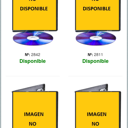
agente de seguros de una
montaña, la Compañía ha
compañía de robótica,
desencadenado, sin
investiga un caso aparent...
querer, una potencia
Más
maligna. Un Smaug
enfurecido vuela hacia la
Ciudad del Lago para a...
Más
2842
2811
Nº:
Nº:
Disponible
Disponible
INTERSTELLAR
EL SEPTIMO
HIJO
Al ver que la vida en la
Tierra está llegando a su
El Maestro Gregory es un
fin, un grupo de
caballero que siglos atrás
exploradores liderados por
capturó a la maléfica y
el piloto Cooper
poderosa bruja Madre
(McConaughey) y la
Malkin. Pero la bruja