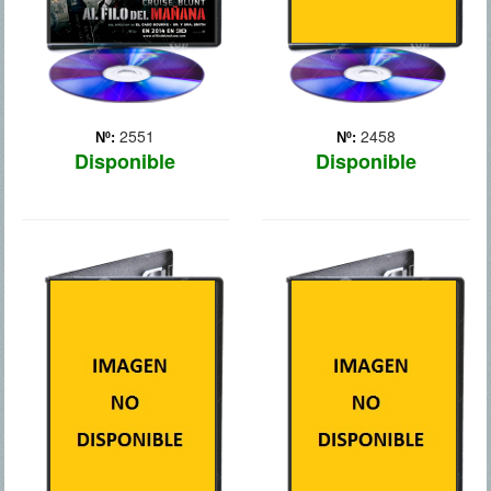
2551
2458
Nº:
Nº:
Disponible
Disponible
NOE
ROBOCOP
2014
En un mundo asolado por
los pecados humanos,
Año 2028, la compañía
Noé, un hombre pacífico
multinacional OmniCorp
que sólo desea vivir
domina la tecnología
tranquilo con su familia,
robótica. Sus robots han
recibe una misión divina:
ganado todo tipo de
construir un Arca para
guerras fuera de los
salvar a la creación del ...
Estados Unidos y ahora
Más
quieren probarlos dentro
del país. ... Más