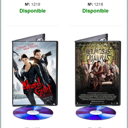
1219
1218
Nº:
Nº:
Disponible
Disponible
HANSEL Y
HERMOSAS
GRETEL
CRIATURAS
Han pasado quince años
El hastío domina la vida de
desde que Hansel (Jeremy
Ethan Wate, un chico que
Renner) y Gretel (Gemma
vive en un pueblo perdido
Arterton) vivieron la
del sur de los Estados
aventura que los hizo
Unidos. Pero un día
famosos. Tras probar el
conoce a Lena Duchannes,
sabor de la sangre siendo
que es, al mismo tiempo, la
unos niños, ambos se
chica de sus su... Más
han... Más