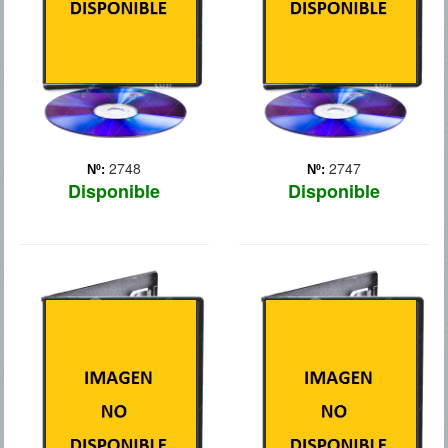
comandante Coin y el
escribir su célebre novela
consejo de sus amigos
(1897) y crear al vampiro
más leales, Katniss
más famoso de todos ...
extiende ... Más
Más
2748
2747
Nº:
Nº:
Disponible
Disponible
EL AMANECER
TRANSFORMERS: LA
DEL PLANETA DE
ERA DE LA
LOS SIMIOS
EXTINCION
Tras la aparición del
devastador `virus de los
Han pasado 4 años desde
simios` desarrollado en un
la tragedia de Chicago y la
laboratorio y que casi
humanidad sigue
acabó con los humanos, un
reparando los destrozos,