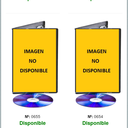
BATMAN: EL
THE AMAZING
CABALLERO
SPIDER-MAN
OSCURO, LA
LEYENDA RENACE
0655
0654
Nº:
Nº:
Disponible
Disponible