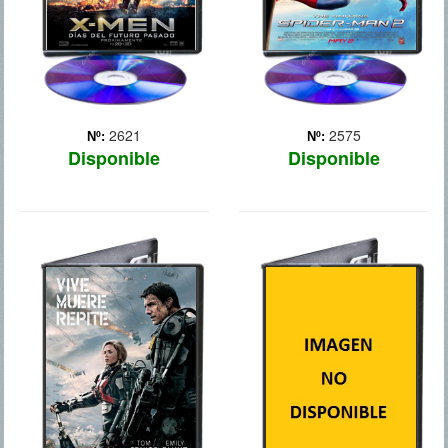
el... Más
de la trilogía
cinematográfica orig... Más
2621
2575
Nº:
Nº:
Disponible
Disponible
AL FILO DEL
MINDSCAPE
MAÑANA
Un experto (Mark Strong)
en introducirse en la mente
En un futuro no muy lejano,
de otras personas acepta
invade la Tierra una raza
un nuevo caso. En esta
de extraterrestres
ocasión su objetivo es una
invencibles. Al
adolescente (Taissa
Comandante William Cage
Farmiga) que podría ser
(Tom Cruise), un oficial que
una joven traumati... Más
nunca ha entrado en
combate, le encargan una
mis... Más