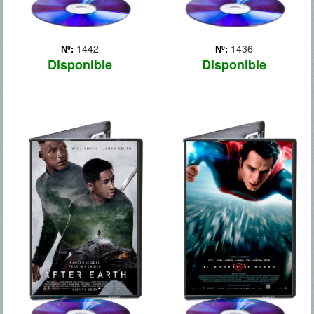
1442
1436
Nº:
Nº:
Disponible
Disponible
AFTER EARTH
EL HOMBRE DE
- DESPUES DE LA
ACERO
TIERRA
Desde Krypton, un lejano
planeta muy avanzado
Tras una serie de
tecnológicamente, un bebé
cataclismos que forzaron a
es enviado en una cápsula
la humanidad a abandonar
a través del espacio a la
la Tierra, Nova Prime se
Tierra para que viva entre
convirtió en su nuevo
los humanos. Educado en
hogar. Tras una larga
una granja en K... Más
misión fuera de ese
planeta, el legendario
general ... Más