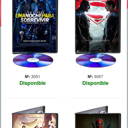
Al veterano mercenario
Ante el temor de las
Jimmy Conlon (Neeson),
acciones que pueda llevar
conocido como El
a cabo Superman, el
Cavatumbas, lo persiguen
vigilante de Gotham City
los crímenes del pasado,
aparece para poner a raya
pero tambien el policía que
al superhéroe de
le ha seguido la pista
Metrópolis, mientras que la
durante 30 años. Cuando
opinión pública debate
se... Más
cuál... Más
3051
3057
Nº:
Nº:
Disponible
Disponible
LEAL
DEADPOOL