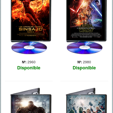
La última entrega de `Los
Treinta años después de la
juegos del hambre` nos
victoria de la Alianza
muestra a una nación en
Rebelde sobre la segunda
guerra, en la que Katniss
Estrella de la Muerte
se enfrenta con uñas y
(hechos narrados en el
dientes al presidente Snow
Episodio VI: El retorno del
(Donald Sutherland). Con
Jedi), la galaxia está
la ayuda de algu... Más
todavía en guerra. ... Más
2960
2980
Nº:
Nº:
Disponible
Disponible
LOS CUATRO
LOS
FANTASTICOS
VENGADORES: LA
ERA DE ULTRON
Cuatro jóvenes