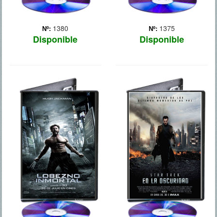
1380
1375
Nº:
Nº:
Disponible
Disponible
LOBEZNO
STAR TREK: EN
INMORTAL
LA OSCURIDAD
Un Logan amnésico busca
Cuando a la tripulación de
respuestas sobre su
la nave Enterprise le
pasado en el mundo del
ordenan que regrese a
crimen organizado de
casa, en la Tierra se
Japón. Vulnerable por
enfrentan a una terrorífica
primera vez y desafiando
fuerza que, aparentemente
sus límites físicos y
desde dentro, ha
emocionales, no sólo se
perpetrado un ataque a la
enfrentar... Más
... Más