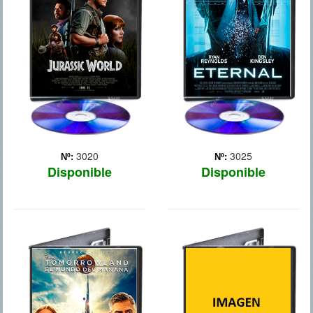
lo ocurrido en Jurassic
someterse a un
Park, la isla Nublar ha sido
procedimiento médico
transformada en un parque
radical para transferir su
temático, Jurassic Wold,
conciencia al cuerpo de un
con versiones
hombre más joven. Al
«domesticadas» de
princ... Más
algunos de los dinosaurios
m... Más
3020
3025
Nº:
Nº:
Disponible
Disponible
BIRDMAN
TOMORROWLAND
Después de hacerse
famoso interpretando en el
Unidos por el mismo
cine a un célebre
destino, una adolescente