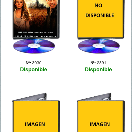
superhéroe, la estrella
inteligente y optimista,
Riggan Thomson (Michael
llena de curiosidad
Keaton) trata de darle un
científica, y un antiguo niño
nuevo rumbo a su vida,
prodigio inventor, hastiado
luchando contra su ego,
por las desilusiones, se
recup... Más
embarcan en una p... Más
3030
2891
Nº:
Nº:
Disponible
Disponible
CHAPPIE
EX_MACHINA
Tras ser secuestrado por
Un programador
dos criminales durante su
multimillonario selecciona
creación, Chappie se
a Caleb, un joven
convirtió en la `criatura`
empleado de su empresa,