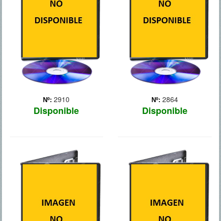
adoptiva de una familia tan
para que pase una semana
inusual como disfuncional.
en un lugar remoto con el
Chappie es un prodigio, un
objetivo de que participe
caso únic... Más
en un test en el que estará
i... Más
2910
2864
Nº:
Nº:
Disponible
Disponible
AUTOMATA
EL HOBBIT 3:
LA BATALLA DE LOS
5 EJERCITOS
En un futuro no muy lejano,
en el que la Tierra sufre
una creciente
Después de haber
desertización, Jacq Vaucan
recuperado el reino del
(Antonio Banderas), un
Dragón Smaug en la