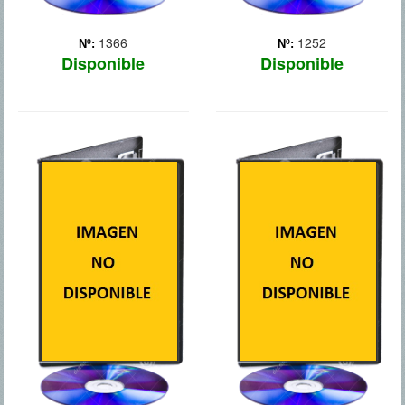
1366
1252
Nº:
Nº:
Disponible
Disponible
CRONICAS
HALO 4:
MUTANTES
FORWARD UNTO
DAWN
En el siglo XXIII, el mayor
Mitch Hunter (Jane) lidera
Miniserie Online. 5
una lucha contra un
episodios. La humanidad
ejército de necromutantes
ha iniciado la colonización
que habitan en el mundo
del espacio, pero a su vez,
subterráneo.
el planeta está siendo
invadido por una raza
alienígena desconocida.
Un grupo de súper sol...
Más