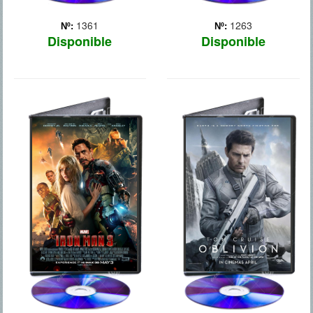
1361
1263
Nº:
Nº:
Disponible
Disponible
IRON MAN 3
OBLIVION
El descarado y brillante
Año 2073. Hace más de 60
empresario Tony Stark/Iron
años la Tierra fue atacada;
Man se enfrentará a un
se ganó la guerra, pero la
enemigo cuyo poder no
mitad del planeta quedó
conoce límites. Cuando
destruido, y todos los seres
Stark comprende que su
humanos fueron
enemigo ha destruido su
evacuados. Jack Harper
universo personal, se e...
(Tom Cruise), un an... Más
Más