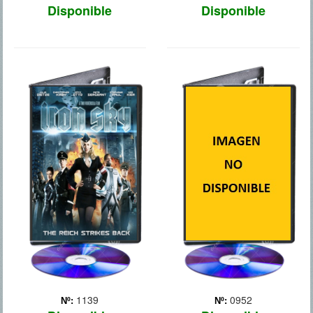
Disponible
Disponible
IRON SKY
EL HOBBIT
A finales de la Segunda
Precuela de la trilogía `El
Guerra Mundial un grupo
Señor de los Anillos`, obra
de científicos nazis
de J.R.R. Tolkien. En
lanzaron un cohete en
compañía del mago
dirección a la cara oculta
Gandalf y de trece enanos,
de la Luna. Una vez allí,
el hobbit Bilbo Bolsón
establecieron un
emprende un viaje a través
campamento secreto que
del país de los e... Más
les pe... Más
1139
0952
Nº:
Nº: