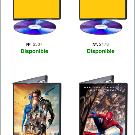
villano cuya ambición
amenaza todo el ... Más
2507
2478
Nº:
Nº:
Disponible
Disponible
X-MEN DIAS
THE AMAZING
DEL FUTURO
SPIDER-MAN 2
PASADO
Peter Parker lleva una vida
muy ocupada,
En X-MEN: DÍAS DEL
compaginando su tiempo
FUTURO PASADO, los X-
entre su papel como
Men luchan por la
Spider-Man, acabando con
supervivencia de la
los malos, y en el instituto
especie en una guerra que
con la persona a la que
se desarrolla en épocas
quiere, Gwen. Peter no ve
diferentes. Los personajes