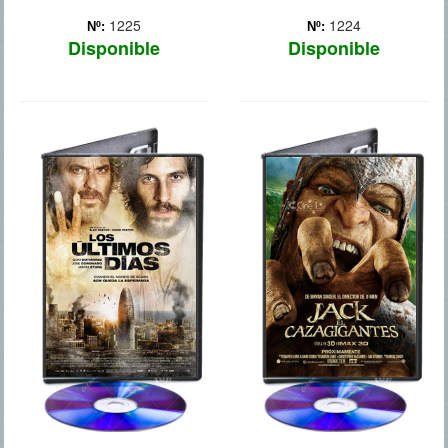
1225
1224
Nº:
Nº:
Disponible
Disponible
LOS ULTIMOS
JACK EL
DIAS
CAZAGIGANTES
Año 2013. Una misteriosa
La paz entre los seres
enfermedad se extiende
humanos y los gigantes
por todo el planeta. El
llega a su fin cuando éstos
pánico domina a la
secuestran a una princesa.
población, que se niega a
Un grupo de hombres
salir a la calle, pues eso
valientes encabezados por
provoca la muerte de
un joven granjero
manera fulminante. Toda l...
intentarán rescatarla. Ad...
Más
Más