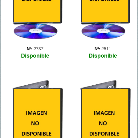
grupo de simios muy
pero tanto los Autobots
evolucionados,
como los Decepticons han
capitaneados por César, se
desaparecido de la faz de
han c... Más
la Tierra. Ahora el Go...
Más
2737
2511
Nº:
Nº:
Disponible
Disponible
GUARDIANES
LUCY
DE LA GALAXIA
Johansson da vida a una
mujer obligada a ejercer de
El temerario aventurero
mula (de drogas) y que
Peter Quill es objeto de un
adquiere poderes
implacable
sobrenaturales cuando la
cazarrecompensas
bolsa de la droga se rompe
después de robar una
y los narcóticos entran en
misteriosa esfera codiciada
contacto con su cue... Más
por Ronan, un poderoso