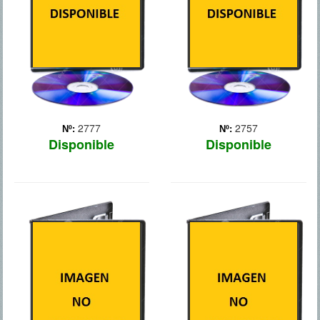
científica Amelia
consiguió escapar y
(Hathaway) se embarca en
prepara su venganza. Tras
la que puede ser... Más
convocar a todos sus
segu... Más
2777
2757
Nº:
Nº:
Disponible
Disponible
LOS JUEGOS
DRACULA LA
DEL HAMBRE:
LEYENDA JAMAS
SINSAJO PARTE 1
CONTADA
Katniss Everdeen se
Una historia original sobre
encuentra en el Distrito 13
Vlad Tepes o Vlad el
después de destrozar los
Empalador, el príncipe
Juegos para siempre. Bajo
rumano en el que se
el liderazgo de la
inspiró Bram Stoker para