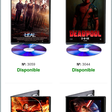
Tras las revelaciones
Basado en el anti-héroe
trascendentales de
menos convencional de la
`Insurgente`, Tris debe
Marvel, Deadpool narra el
escapar con Cuatro e ir
origen de un ex-operativo
más allá del muro que
de la fuerzas especiales
rodea Chicago. Por
llamado Wade Wilson,
primera vez dejarán la
reconvertido a mercenario,
única ciudad y familia que
y que tras ser s... Más
conocen. U... Más
3059
3044
Nº:
Nº:
Disponible
Disponible
LOS JUEGOS
STAR WARS:
DEL HAMBRE:
EL DESPERTAR DE
SINSAJO PART. 2
LA FUERZA