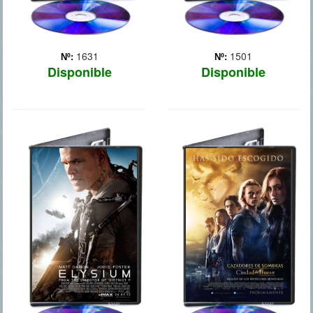
1631
1501
Nº:
Nº:
Disponible
Disponible
ELYSIUM
CAZADORES
DE SOMBRAS:
CIUDAD DE HUESOS
En el año 2159, los seres
humanos se dividen en dos
grupos: los ricos, que viven
Clary Fray (Lily Collins) es
en la estación espacial
una típica adolescente de
Elysium, y todos los demás,
Brooklyn que una noche
que sobreviven como
conoce a Jace, un chico
pueden en una Tierra
misterioso con multitud de
devastada y supe... Más
tatuajes, que resulta ser un
ángel guerrero que ejerce
como c... Más