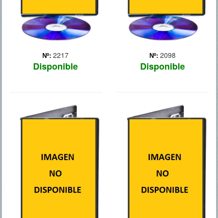
2217
2098
Nº:
Nº:
Disponible
Disponible
LA LEYENDA
EL JUEGO DE
DEL SAMURAI: 47
ENDER
RONIN
Setenta años después de
una guerra entre seres
Basada en una leyenda
humanos y extraterrestres,
japonesa. Siglo XVIII. Kai
un niño es enviado a una
(Keanu Reeves) es un
escuela militar espacial
paria que se une a Oishi
con el fin de prepararlo
(Hiroyuki Sanada), el jefe
para una futura invasión.
de los 47 Ronin. Su
Adaptación de l... Más
objetivo es vengarse del
traidor que mató a su s...
Más