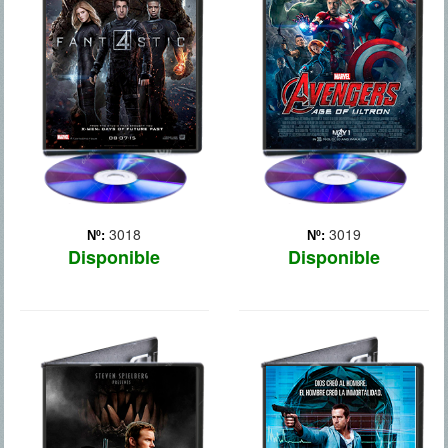
inadaptados se
Cuando Tony Stark intenta
teletransportan a un
reactivar un programa
peligroso universo
caído en desuso cuyo
alternativo, lo que les
objetivo es mantener la
confiere extraños poderes.
paz, las cosas empiezan a
Cuando sus vidas cambian
torcerse y los héroes más
de forma drástica e
poderosos de la Tierra,
irremediable, deben apre...
incluyendo a Iron Man...
Más
Más
3018
3019
Nº:
Nº:
Disponible
Disponible
JURASSIC
ETERNAL
WORLD
A un poderoso millonario,
enfermo de cáncer, le
Veintidós años después de
ofrecen la posibilidad de