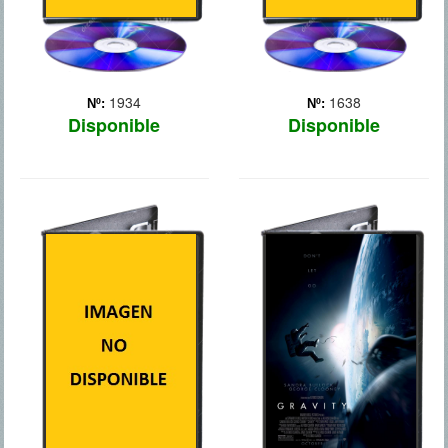
1934
1638
Nº:
Nº:
Disponible
Disponible
EL HOBBIT 2:
GRAVITY
LA DESOLACION DE
SMAUG
Mientras reparan un
satélite fuera de su nave,
dos astronautas sufren un
El Hobbit: La Desolación
grave accidente y quedan
de Smaug" continua la
flotando en el espacio. Son
aventura de Bilbo Bolsón
la doctora Ryan Stone, una
en su viaje con el mago
brillante ingeniera que
Gandalf y trece enanos
realiza su pr... Más
liderados por Thorin
Escudo de Roble en una
búsqueda épica para
reclama... Más