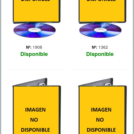
nuevas te... Más
de sus propios hijos.... Más
1908
1362
Nº:
Nº:
Disponible
Disponible
RESACON 3
POR LA CARA
Tras la inesperada muerte
Valiéndose de un crédito
de su padre, Alan (Zach
ilimitado, Diana (Melissa
Galifianakas) es llevado
McCarthy), una
por sus amigos Phil
compradora compulsiva,
(Bradley Cooper), Stu (Ed
vive a lo grande en las
Helms) y Doug (Justin
afueras de Miami. El único
Bartha) a un centro
problema es que cuando
especializado para que
va de compras usa el
mejo... Más
nombre... Más