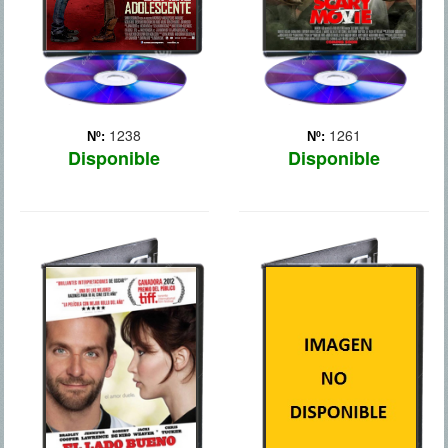
Jody co... Más
cambia su vida, la de otro...
Más
1238
1261
Nº:
Nº:
Disponible
Disponible
EL LADO
MOVIE 43
BUENO DE LAS
CENSURADO
COSAS
Película compuesta de
sketches cómicos y un
Tras pasar ocho meses en
reparto plagado de
una institución mental por
estrellas. Los protagonistas
agredir al amante de su
son dos hermanos que
mujer, Pat (Bradley
buscan en internet la mítica
Cooper) vuelve con lo
"Movie 43", prohibida en
puesto a vivir en casa de
casi todo el mundo.
sus padres (Robert De Niro
y Jacki Weaver). De... Más