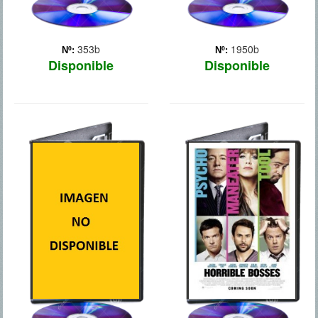
353b
1950b
Nº:
Nº:
Disponible
Disponible
FUGA DE
COMO
CEREBROS 2
ACABAR CON TU
JEFE