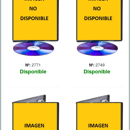
acróbata motociclista de
cuatro hombres que fueron
tercera, y ladrón de arte en
amigos en los años
sus ratos libres, se junta
cincuenta siguieron
con su escurridizo
caminos muy distintos.
hermano para robar uno de
Cuando el único que
los libros más valiosos del
quedaba soltero decide
mundo. Pero para ... Más
casarse (Douglas), se
reúnen todos ... Más
2771
2749
Nº:
Nº:
Disponible
Disponible
RELATOS
TORRENTE 5
SALVAJES
Año 2018. Torrente sale de
la cárcel, y se encuentra
La película consta de seis
aturdido ante una España
episodios que alternan la