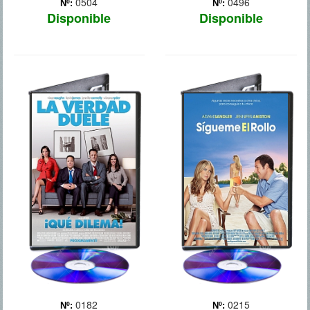
0504
0496
Nº:
Nº:
Disponible
Disponible
¡QUE DILEMA!
SIGUEME EL
ROLLO
0182
0215
Nº:
Nº: