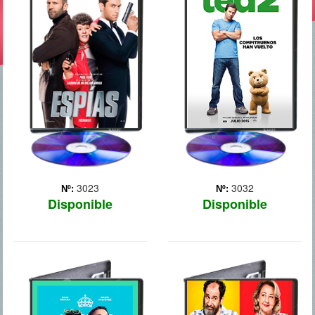
Susan Cooper (Melissa
Recién casados, Ted y
McCarthy) es una modesta
Tami-Lynn quieren tener un
y sedentaria analista de la
bebé. Pero antes de ser
CIA y la heroína olvidada
padre, Ted tendrá que
de las misiones más
demostrar ante un tribunal
peligrosas de la agencia.
de justicia que es una
Pero cuando su
persona. Secuela de la
compañero (Jude Law)
exitosa `Ted` (2012).
desapar... Más
3023
3032
Nº:
Nº:
Disponible
Disponible
AHORA O
OCHO
NUNCA
APELLIDOS
CATALANES