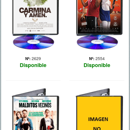
parte de la defunción hasta
dar un gran golpe: atracar
pasados dos días y así
una sucursal bancaria y
poder cobrar la paga extra
huir a Brasil. Lo que
que él tenía pendiente.
parecía que iba a ser un
Durante e... Más
trabajo sencillo, se comp...
Más
2629
2554
Nº:
Nº:
Disponible
Disponible
MALDITOS
3 BODAS DE
VECINOS
MAS
Aparentemente, Mac
Ruth (Inma Cuesta), una
Radner (Seth Rogen) y su
joven investigadora en una
esposa Kelly (Rose Byrne)
universidad, asiste a las
han hecho realidad el
sucesivas bodas de sus ex,