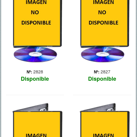
ingleses deciden disfrutar
En esta tercera entrega de
de su jubilación en
`Noche en el museo`, el
Bangalore, una exótica
guarda del museo Larry
población de la India, pero
Daley, interpretado de
las diferencias culturales
nuevo por Ben Stiller,
pronto se pondrán de
emprenderá una aventura
manifiesto creándoles t...
épica para evitar que la
Más
magia desaparezca par...
Más
2828
2827
Nº:
Nº:
Disponible
Disponible
EL ARTE DE
PLAN EN LAS
ROBAR
VEGAS
Crunch Calhoun, un
Con el paso del tiempo,