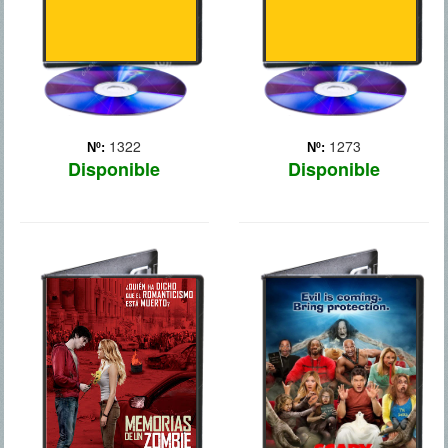
1322
1273
Nº:
Nº:
Disponible
Disponible
MEMORIAS DE
SCARY MOVIE
UN ZOMBIE
5
ADOLESCENTE
Los felizmente casados
Dan y Jody empiezan a
R, un zombi con problemas
observar algunos
existenciales, entabla una
fenómenos extraños en su
extraña amistad con la
casa tras volver del
novia de una de sus
hospital con su bebé,
víctimas. Esta insólita
Aiden. Pero cuando el caos
relación provoca una
se apodera del trabajo de
reacción en cadena que