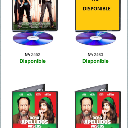
sueño americano: acaban
de los que fueron sus
de tener una niña adorable
`hombres de su vida`, sin
y se han comprado una
que ella consiga encontrar
preciosa casa en las afue...
a su media ... Más
Más
2552
2463
Nº:
Nº:
Disponible
Disponible
8 APELLIDOS
8 APELLIDOS
VASCOS
VASCOS
Rafa (Dani Rovira) es un
Rafa (Dani Rovira) es un
joven señorito andaluz que
joven señorito andaluz que
no ha tenido que salir
no ha tenido que salir
jamás de su Sevilla natal
jamás de su Sevilla natal
para conseguir lo único
para conseguir lo único