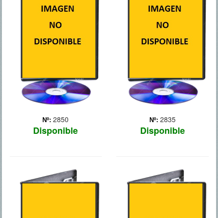
Hugo y Braulio, dos
Dave Skylark (James
jóvenes con formación
Franco), presentador de un
universitaria, hartos de no
conocido programa de
encontrar ni trabajo ni
entrevistas, y su productor,
futuro en España, deciden
Aaron Rapoport (Seth
emigrar a Alemania
Rogen), consiguen una
siguiendo los cantos de
entrevista exclusiva con
sirena de un programa de
Kim Jong-Un, dictador de ...
te... Más
Más
2850
2835
Nº:
Nº:
Disponible
Disponible
EL EXOTICO
NOCHE EN EL
HOTEL MARIGOLD
MUSEO: EL SECRETO
DEL FARAON
Un grupo de ancianos