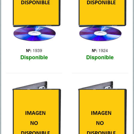
posible para adaptarse a
desde México a Estados
su nuevo est... Más
Unidos
1939
1924
Nº:
Nº:
Disponible
Disponible
NIÑOS
LOS BECARIOS
GRANDES 2
Billy (Vince Vaughn) y Nick
(Owen Wilson), dos
Lenny se ha trasladado
comerciales ya
con su familia a la pequeña
cuarentones que han
ciudad donde tanto él
perdido su empleo, llegan
como sus amigos se
a la conclusión de que su
criaron. En esta ocasión,
problema consiste en no
los adultos serán quienes
haberse adaptado a las
reciban toda una lección