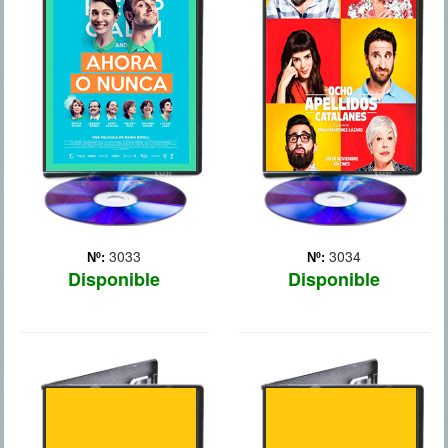
Eva y Alex son una pareja
que, tras años de noviazgo,
Las alarmas de Koldo
decide casarse en el lugar
(Karra Elejalde) se
en el que se enamoraron:
encienden cuando se
un pequeño pueblecito de
entera de que su hija
la campiña inglesa. Los
Amaia (Clara Lago), tras
problemas de la boda
romper con Rafa (Dani
comienzan cuan... Más
Rovira), se ha enamorado
de un catalán (Berto
Romero). Decid... Más
3033
3034
Nº:
Nº:
Disponible
Disponible
PERDIENDO EL
THE
NORTE
INTERVIEW