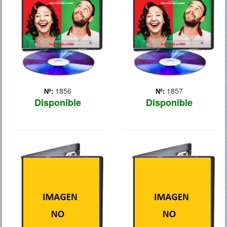
que le importa en la vida: el
que le importa en la vida: el
fino, la gomina, el Betis y
fino, la gomina, el Betis y
las muj... Más
las muj... Más
1856
1857
Nº:
Nº:
Disponible
Disponible
SOMOS LOS
MALAVITA
MILLER
Una conocida familia
mafiosa americana se
Un traficante de marihuana
traslada a la región
se crea una familia ficticia
francesa de Normandia
con una stripper y dos
bajo un programa de
jóvenes. Esto forma parte
protección de testigos del
de su plan para pasar un
FBI. Aunque hacen lo
gran cargamento de droga