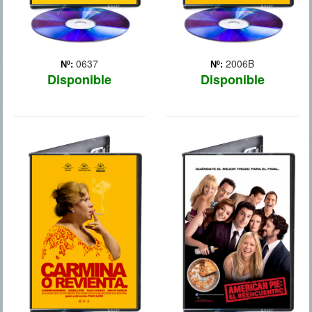
0637
2006B
Nº:
Nº:
Disponible
Disponible
CARMINA Y
AMERICAN PIE
REVIENTA
- EL REENCUENTRO
Un grupo de viejos amigos
vuelven a reunirse. Jim
(Jason Biggs) y Michelle
(Alyson Hannigan) siguen
felizmente casados,
aunque hay una vecina
que se ha enamorado de
él. Además, la cinta sexu...
Más