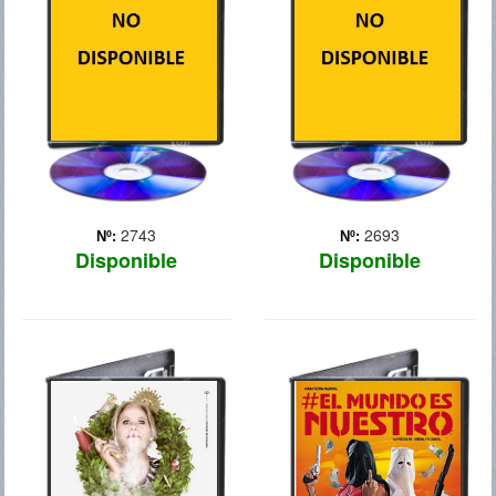
convulsa y dividida. Debe
intriga, la comedia y la
encontrar respuestas en su
violencia. Sus personajes
interior para despejar su
se verán empujados hacia
confusión, y por ello decide
el abismo y hacia el
conv... Más
innegable placer de perder
el control, c... Más
2743
2693
Nº:
Nº:
Disponible
Disponible
CARMINA Y
EL MUNDO ES
AMEN
NUESTRO
Tras la súbita muerte de su
El ?Cabesa? y el ?
marido, Carmina convence
Culebra?, siguiendo los
a su hija María de no dar
pasos del Dioni, deciden