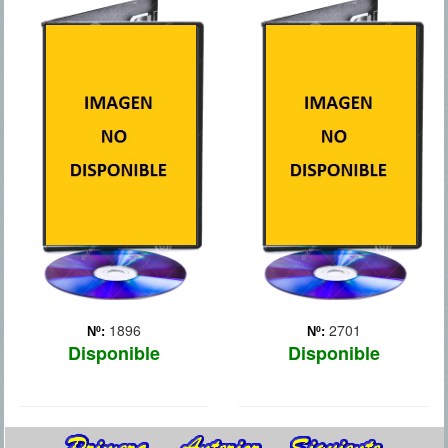
PLAN DE
TOKAREV
ESCAPE
Un respetado hombre de
negocios de pasado
Ray Breslin (Stallone), un
oscuro busca venganza
experto en seguridad
después de que su hija sea
carcelaria, se enfrenta a su
secuestrada por unos
mayor reto: escapar de la
hombres que quieren
prisión que él mismo ha
saldar viejas deudas. Ante
diseñado. En la cárcel
sus amigos y familiares,
conoce al enigmático
Paul M... Más
Church (Schwarzeneg...
Más
1896
2701
Nº:
Nº:
Disponible
Disponible