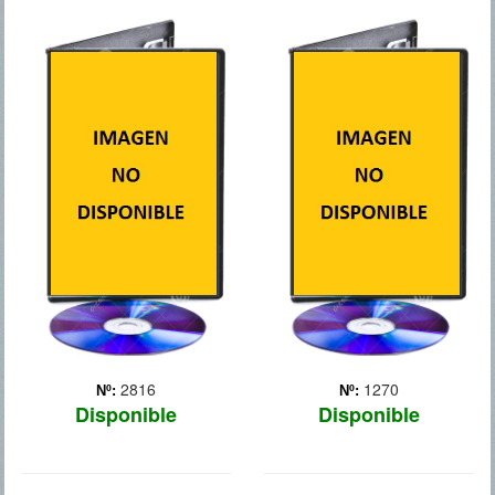
GIRO
LA NOCHE
INESPERADO
MAS OSCURA
El director de Ases
Tras varios años de trabajo
Calientes te introduce en el
de investigación de la CIA,
mundo de Kevin Stretch, un
que incluyó torturas a
conductor de limusinas de
prisioneros detenidos en
Hollywood con un pasado
Afganistán, y gracias sobre
oscuro. Cuando Stretch
todo a la perserverancia y
necesita conseguir dinero
decisión de la agente
rápidamente par... Más
especial ... Más
2816
1270
Nº:
Nº:
Disponible
Disponible