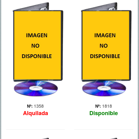
OBJETIVO: LA
PACTO DE
CASA BLANCA
SILENCIO
Tras un accidente año y
Jim Grant (Robert Redford),
medio atrás en el que sólo
un antiguo activista radical,
consiguió salvar la vida del
vive ahora de forma
Presidente Asher (Aaron
anónima con su hija en los
Eckhart), el agente del
alrededores de Albany, en
Servicio Secreto Mike
Nueva York. Pero su
Banning (Gerard Butler)
tranquila vida dará un
decide dejar su ... Más
vuelco cuando Be... Más
1358
1818
Nº:
Nº:
Alquilada
Disponible