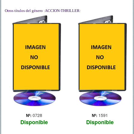
Otros títulos del género
:ACCION-THRILLER:
CRUZANDO EL
CONTRARRELOJ
LIMITE
Max Lewinsky (James
McAvoy), un detective de la
policía de Londres, pierde
la pista del peligroso
criminal Jacob Sternwood
(Mark Strong), al que sigue
el rastro desde hace
tiempo. Tres años ... Más
0728
1591
Nº:
Nº:
Disponible
Disponible