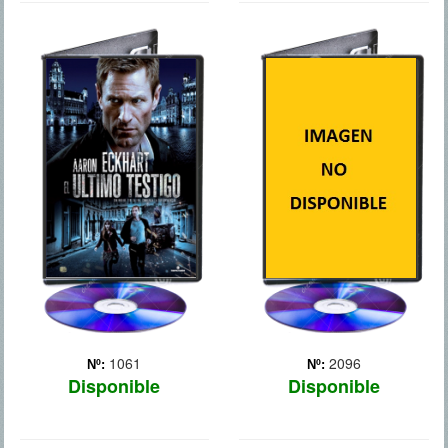
EL ULTIMO
GETAWAY
TESTIGO
Brent Magna (Ethan
Hawke) es un conductor de
Un ex agente de la CIA
coches de carreras que se
espera comenzar una
ve abocado a tomar las
nueva vida junto a su hija
riendas de una misión
de 15 años de edad. Él
cuando su esposa es
toma un trabajo en Bélgica
secuestrada. A Brent solo
como experto en seguridad
se une una joven hacker
de una empresa
(Sel... Más
multinacional, pero llega
un ... Más
1061
2096
Nº:
Nº:
Disponible
Disponible