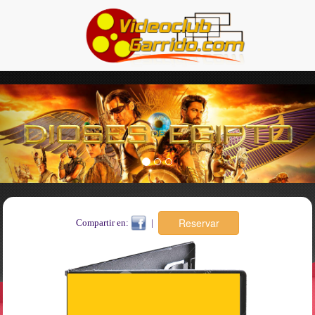
Previous
Nex
Compartir en:
|