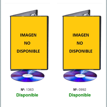
DEAD MAN
EL CUERPO
DOWN
Un guardia de seguridad
de la morgue huye y es
Victor (Colin Farrell) es la
atropellado. En el depósito
mano derecha de
de cadáveres, la policía
Alphonse, un mafioso
descubre que la puerta de
neoyorquino que vive bajo
una de las neveras está
la amenaza de un asesino
abierta y el cadáver de una
que está matando a todos
mujer ha des... Más
los miembros de su banda.
Victor conoce a Beatri...
Más
1363
0992
Nº:
Nº:
Disponible
Disponible