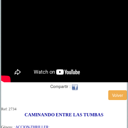
Compartir :
Ref:
2734
CAMINANDO ENTRE LAS TUMBAS
Género:
:ACCION-THRILLER: