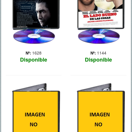
tiempo, el pánico lo va
Cooper) vuelve con lo
dominando.
puesto a vivir en casa de
Desesperado,... Más
sus padres (Robert De Niro
y Jacki Weaver). De... Más
1628
1144
Nº:
Nº:
Disponible
Disponible
EL VUELO
OPERACION E
Tras un aterrizaje de
José Crisanto es un
emergencia en medio del
campesino cocalero que
campo gracias al cual
vive con su familia en la
salvan la vida un centenar
jungla colombiana, una
de pasajeros, el
región donde las Fuerzas
comandante Whip Whitaker
Armadas Revolucionarias
(Denzel Washington), que
de Colombia (FARC)