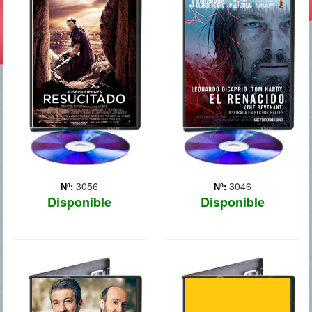
En Jerusalén, un joven
Año 1823. En las
centurión romano recibe,
profundidades de la
por parte de Poncio Pilato,
América salvaje, el
prefecto de Judea, la
explorador Hugh Glass
misión de investigar la
(Leonardo DiCaprio)
misteriosa desaparición del
participa junto a su hijo
cuerpo de un predicador
mestizo Hawk en una
nazareno crucifi... Más
expedición de tramperos
que recolecta pieles.... Más
3056
3046
Nº:
Nº:
Disponible
Disponible
TRUMAN
BIRDMAN