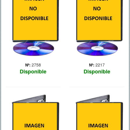
leyenda como corredor de
que sólo desea vivir
maratón. Incluso ganó la
tranquilo con su familia,
medalla de oro en los
recibe una misión divina:
Juegos Olímpicos de
construir un Arca para
Melbourne en 1956. Pero
salvar a la creación del ...
los días de gloria han
Más
pasado. Ahora tiene más
de 70... Más
2758
2217
Nº:
Nº:
Disponible
Disponible
EL LOBO DE
EL MEDICO
WALL STREET
Adaptación de la novela
histórica homónima de
Película basada en hechos
Noah Gordon que se
reales del corredor de