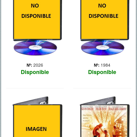
convirtió en un best-seller
bolsa neoyorquino Jordan
en 1986. Ambientada en
Belfort (Leonardo
Inglaterra, en el siglo XI,
DiCaprio). A mediados de
narra la historia de Rob
los años 80, Belfort era un
Cole (Tom Payne), un ...
joven honrado que
Más
perseguía el sueño
american... Más
2026
1984
Nº:
Nº:
Disponible
Disponible
12 AÑOS DE
CADENA DE
ESCLAVITUD
FAVORES
Basada en un hecho real
ocurrido en 1850, narra la
historia de Solomon