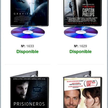
la doctora Ryan Stone, una
África, el buque carguero
brillante ingeniera que
“Maersk Alabama”, al
realiza su pr... Más
mando del capitán de la
marina mercante
estadouni... Más
1633
1629
Nº:
Nº:
Disponible
Disponible
PRISIONEROS
EL LADO
BUENO DE LAS
COSAS
Keller Dover se enfrenta a
la peor pesadilla de un
padre. Anna, su hija de
Tras pasar ocho meses en
seis años, ha desaparecido
una institución mental por
con su amiga Joy y, a
agredir al amante de su
medida que pasa el
mujer, Pat (Bradley