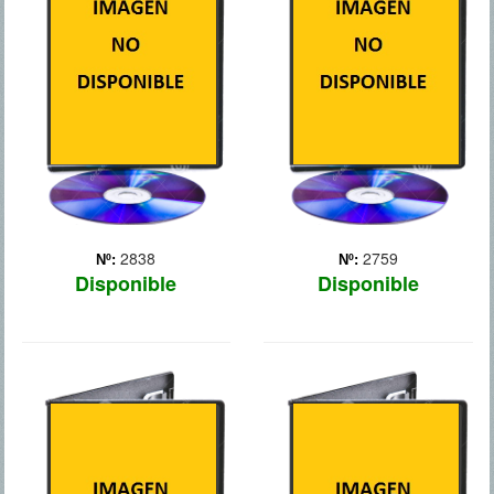
participar en los Juegos
una estudiante de
Olímpicos de 1936, se
Literatura de la
alistó en las Fuerzas
Universidad de
Aéreas de los Estados
Washington (Seattle),
Unidos para luchar en la
recibe el encargo de
Segunda Guerra Mundial...
entrevistar al popular y
Más
joven empresario Christian
Grey, un millonario ... Más
2838
2759
Nº:
Nº:
Disponible
Disponible
VIVIR SIN
NOE
PARAR
En un mundo asolado por
los pecados humanos,
Paul Averhoff fue una
Noé, un hombre pacífico