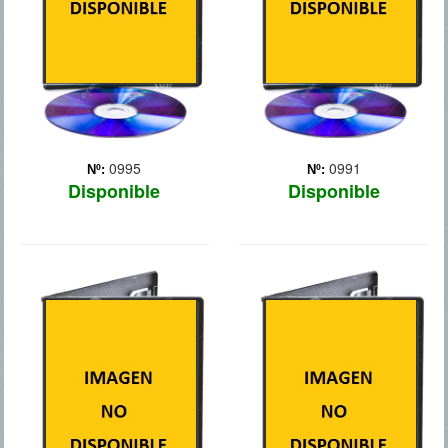
pilotaba el avión, es
imponen su ley. Los
consid... Más
guerriller... Más
0995
0991
Nº:
Nº:
Disponible
Disponible
LINCOLN
LAS SESIONES
En 1865, mientras la
Mark O'Brien (John
Guerra Civil Americana se
Hawkes), un poeta y
acerca a su fin, el
periodista tetrapléjico y con
presidente Abraham
un pulmón de acero que
Lincoln propone la
decide que, a sus 38 años,
instauración de una
ya es hora de perder la
enmienda que prohíba la
virginidad. Con la ayuda de
esclavitud en los Estados
su terapeuta y la o... Más