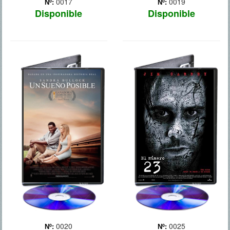
0017
0019
Nº:
Nº:
Disponible
Disponible
UN SUEÑO
LOVE
POSIBLE
HAPPENS
0020
0025
Nº:
Nº: