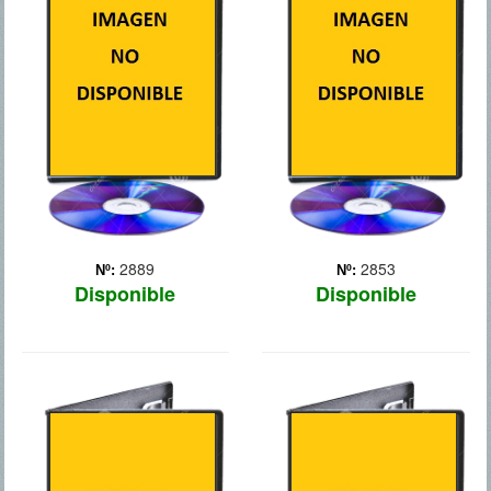
Narra la relación entre el
Autobiografía del marine
célebre astrofísico Stephen
SEAL Chris Kyle, un tejano
Hawking y su primera
que batió el récord de
mujer, Jane, en la época en
muertes como francotirador
que ambos lucharon contra
del ejército
la enfermedad
norteamericano. Kyle fue
degenerativa que postró al
enviado a Irak con la
famoso científico e... Más
misión de proteger a sus
com... Más
2889
2853
Nº:
Nº:
Disponible
Disponible
CINCUENTA
INVENCIBLE
SOMBRAS DE GREY
Narra la historia real de
Louis Zamperini, que tras
Cuando Anastasia Steele,