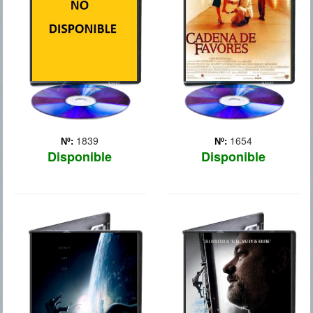
Northup, un culto músico
negro que vivía con su
familia en Nueva York. Tras
tomar una copa con dos
hombres, Solomon des...
Más
1839
1654
Nº:
Nº:
Disponible
Disponible
GRAVITY
CAPITAN
PHILLIPS
Mientras reparan un
satélite fuera de su nave,
En el año 2009, en aguas
dos astronautas sufren un
internacionales a 145
grave accidente y quedan
millas de la costa de
flotando en el espacio. Son
Somalia, en el cuerno de