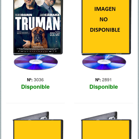
Julián y Tomás, dos amigos
Después de hacerse
de la infancia que han
famoso interpretando en el
llegado a la madurez, se
cine a un célebre
reúnen después de
superhéroe, la estrella
muchos años y pasan
Riggan Thomson (Michael
juntos unos días
Keaton) trata de darle un
inolvidables, sobre todo
nuevo rumbo a su vida,
porque éste será su último
luchando contra su ego,
encuentr... Más
recup... Más
3036
2891
Nº:
Nº:
Disponible
Disponible
LA TEORIA
EL
DEL TODO
FRANCOTIRADOR