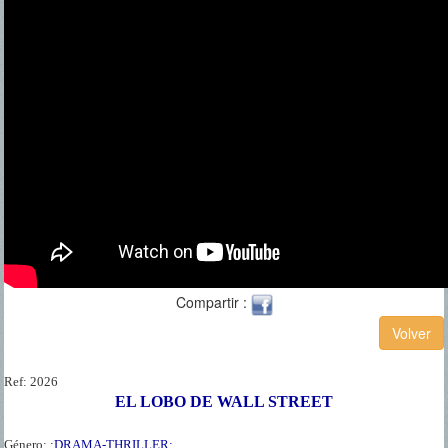
Compartir :
Ref:
2026
EL LOBO DE WALL STREET
Género:
:DRAMA-THRILLER: