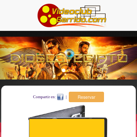
Previous
Nex
Compartir en:
|