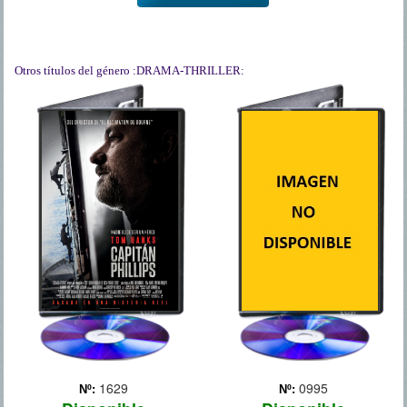
Otros títulos del género
:DRAMA-THRILLER:
CAPITAN
EL VUELO
PHILLIPS
Tras un aterrizaje de
emergencia en medio del
En el año 2009, en aguas
campo gracias al cual
internacionales a 145
salvan la vida un centenar
millas de la costa de
de pasajeros, el
Somalia, en el cuerno de
comandante Whip Whitaker
África, el buque carguero
(Denzel Washington), que
“Maersk Alabama”, al
pilotaba el avión, es
mando del capitán de la
consid... Más
marina mercante
estadouni... Más
1629
0995
Nº:
Nº: