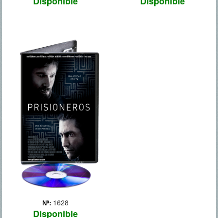
Disponible
Disponible
PRISIONEROS
Keller Dover se enfrenta a
la peor pesadilla de un
padre. Anna, su hija de
seis años, ha desaparecido
con su amiga Joy y, a
medida que pasa el
tiempo, el pánico lo va
dominando.
Desesperado,... Más
1628
Nº:
Disponible