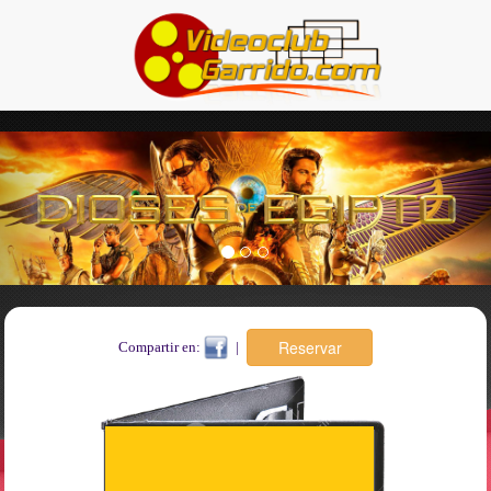
Previous
Nex
Compartir en:
|