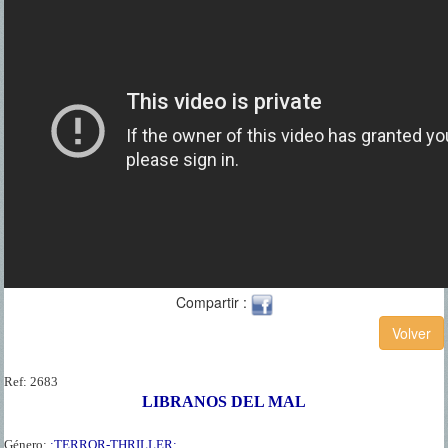
Compartir :
Ref:
2683
LIBRANOS DEL MAL
Género:
:TERROR-THRILLER: