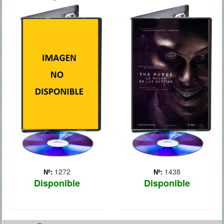
EL HOMBRE DE
THE PURGE:
LAS SOMBRAS
LA NOCHE DE LAS
BESTIAS
Julia es una joven
enfermera que vive en un
Año 2022. En una futura
decadente pueblo de los
sociedad distópica, el
Estados Unidos, en el que,
régimen político vigente,
inexplicablemente, han
llamado Nueva Fundación
desaparecido varios niños
de los padres de América,
en muy poco tiempo. Los
ha decidido como medida
más supersticiosos atr...
catárquica implantar la
Más
"purga anual", una ... Más
1272
1438
Nº:
Nº:
Disponible
Disponible