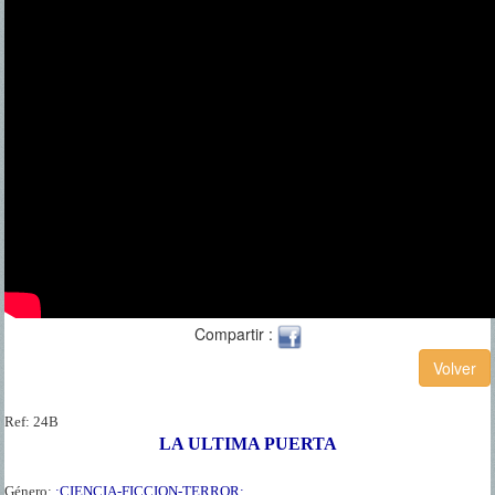
Compartir :
Ref:
24B
LA ULTIMA PUERTA
Género:
:CIENCIA-FICCION-TERROR: