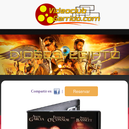
Previous
Nex
Compartir en:
|