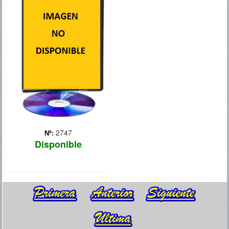
CONTADA
Una historia original sobre
Vlad Tepes o Vlad el
Empalador, el príncipe
rumano en el que se
inspiró Bram Stoker para
escribir su célebre novela
(1897) y crear al vampiro
más famoso de todos ...
Más
2747
Nº:
Disponible