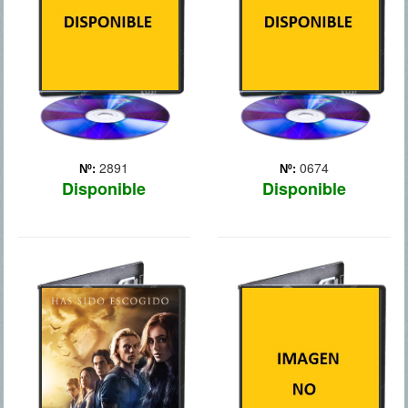
nuevo rumbo a su vida,
luchando contra su ego,
recup... Más
2891
0674
Nº:
Nº:
Disponible
Disponible
CAZADORES
CHAPPIE
DE SOMBRAS:
CIUDAD DE HUESOS
Tras ser secuestrado por
dos criminales durante su
creación, Chappie se
Clary Fray (Lily Collins) es
convirtió en la `criatura`
una típica adolescente de
adoptiva de una familia tan
Brooklyn que una noche
inusual como disfuncional.
conoce a Jace, un chico