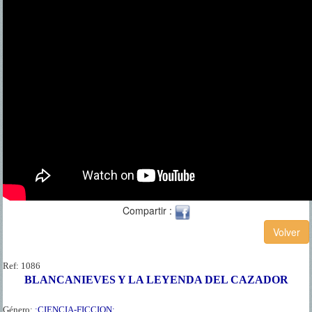
Compartir :
Ref:
1086
BLANCANIEVES Y LA LEYENDA DEL CAZADOR
Género:
:CIENCIA-FICCION: