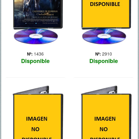
Chappie es un prodigio, un
misterioso con multitud de
caso únic... Más
tatuajes, que resulta ser un
ángel guerrero que ejerce
como c... Más
1436
2910
Nº:
Nº:
Disponible
Disponible
COLONIA V
CRONICAS
MUTANTES
Un grupo de supervivientes
viven bajo tierra después
En el siglo XXIII, el mayor
de que una nueva edad de
Mitch Hunter (Jane) lidera
hielo aparezca en el
una lucha contra un
planeta mientras se
ejército de necromutantes
defienden de una invasión
que habitan en el mundo
de fieros caníbales.
subterráneo.