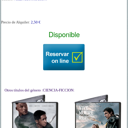
Precio de Alquiler:
2,50 €
Disponible
Otros títulos del género
:CIENCIA-FICCION:
AFTER EARTH
AL FILO DEL
- DESPUES DE LA
MAÑANA
TIERRA
En un futuro no muy lejano,
invade la Tierra una raza
Tras una serie de