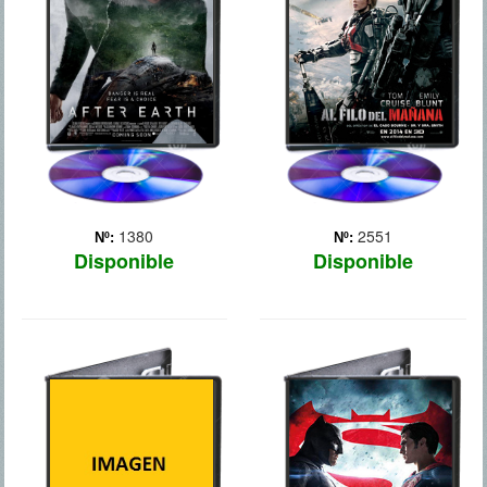
de extraterrestres
cataclismos que forzaron a
invencibles. Al
la humanidad a abandonar
Comandante William Cage
la Tierra, Nova Prime se
(Tom Cruise), un oficial que
convirtió en su nuevo
nunca ha entrado en
hogar. Tras una larga
combate, le encargan una
misión fuera de ese
mis... Más
planeta, el legendario
general ... Más
1380
2551
Nº:
Nº:
Disponible
Disponible
AUTOMATA
BATMAN VS
SUPERMAN
En un futuro no muy lejano,
en el que la Tierra sufre
Ante el temor de las
una creciente
acciones que pueda llevar
desertización, Jacq Vaucan
a cabo Superman, el