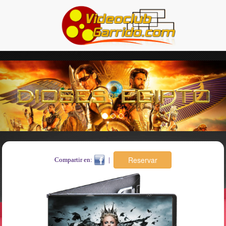
Previous
Nex
Compartir en:
|