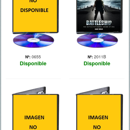
0655
2011B
Nº:
Nº:
Disponible
Disponible
BIRDMAN
CAZADOR DE
VAMPIROS
Después de hacerse
famoso interpretando en el
cine a un célebre
superhéroe, la estrella
Riggan Thomson (Michael
Keaton) trata de darle un