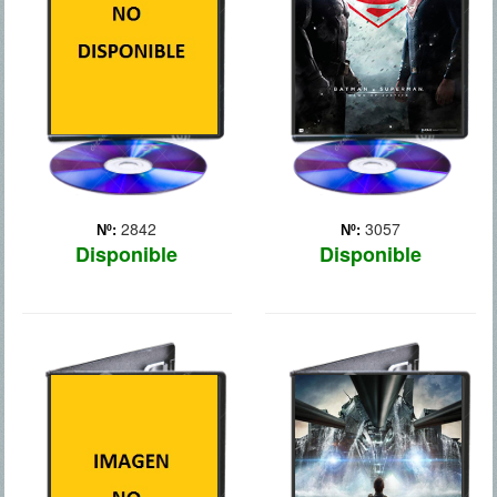
(Antonio Banderas), un
vigilante de Gotham City
agente de seguros de una
aparece para poner a raya
compañía de robótica,
al superhéroe de
investiga un caso aparent...
Metrópolis, mientras que la
Más
opinión pública debate
cuál... Más
2842
3057
Nº:
Nº:
Disponible
Disponible
BATMAN: EL
BATTLESHIP
CABALLERO
OSCURO, LA
LEYENDA RENACE