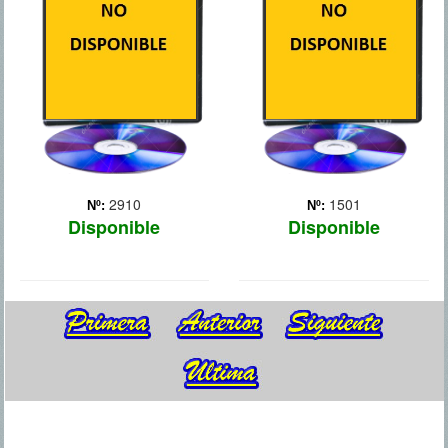
adoptiva de una familia tan
planeta mientras se
inusual como disfuncional.
defienden de una invasión
Chappie es un prodigio, un
de fieros caníbales.
caso únic... Más
2910
1501
Nº:
Nº:
Disponible
Disponible