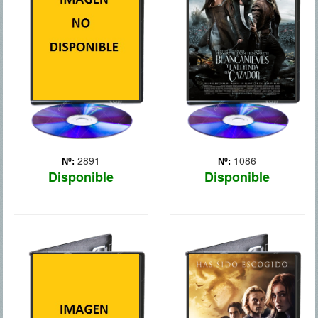
cine a un célebre
superhéroe, la estrella
Riggan Thomson (Michael
Keaton) trata de darle un
nuevo rumbo a su vida,
luchando contra su ego,
recup... Más
2891
1086
Nº:
Nº:
Disponible
Disponible
CAZADOR DE
CAZADORES
VAMPIROS
DE SOMBRAS:
CIUDAD DE HUESOS
Clary Fray (Lily Collins) es