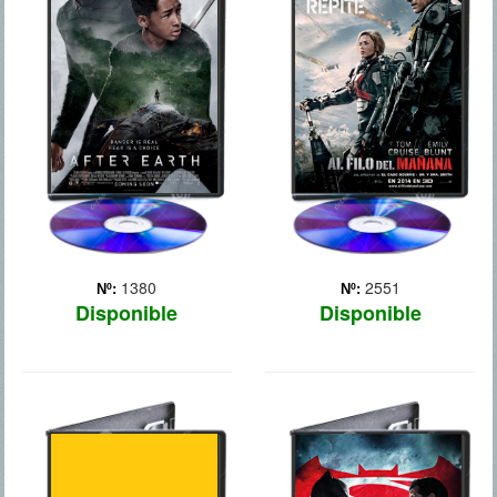
TIERRA
En un futuro no muy lejano,
invade la Tierra una raza
Tras una serie de
de extraterrestres
cataclismos que forzaron a
invencibles. Al
la humanidad a abandonar
Comandante William Cage
la Tierra, Nova Prime se
(Tom Cruise), un oficial que
convirtió en su nuevo
nunca ha entrado en
hogar. Tras una larga
combate, le encargan una
misión fuera de ese
mis... Más
planeta, el legendario
general ... Más
1380
2551
Nº:
Nº:
Disponible
Disponible
AUTOMATA
BATMAN VS
SUPERMAN
En un futuro no muy lejano,