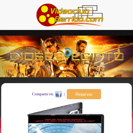
Previous
Nex
Compartir en:
|