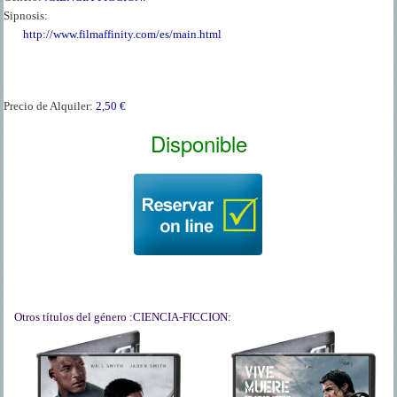
Sipnosis:
http://www.filmaffinity.com/es/main.html
Precio de Alquiler:
2,50 €
Disponible
Otros títulos del género
:CIENCIA-FICCION:
AFTER EARTH
AL FILO DEL
- DESPUES DE LA
MAÑANA