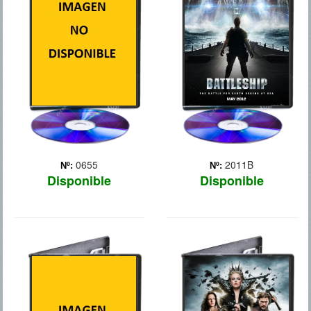
0655
2011B
Nº:
Nº:
Disponible
Disponible
BIRDMAN
BLANCANIEVES Y LA
LEYENDA DEL
Después de hacerse
CAZADOR
famoso interpretando en el