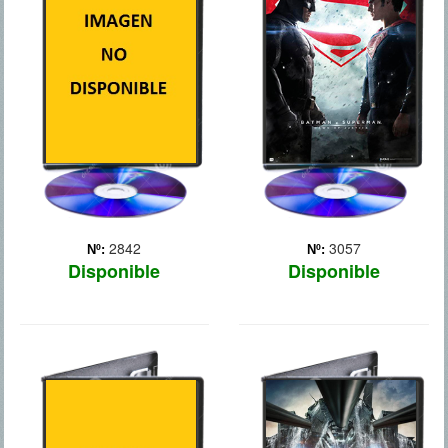
en el que la Tierra sufre
Ante el temor de las
una creciente
acciones que pueda llevar
desertización, Jacq Vaucan
a cabo Superman, el
(Antonio Banderas), un
vigilante de Gotham City
agente de seguros de una
aparece para poner a raya
compañía de robótica,
al superhéroe de
investiga un caso aparent...
Metrópolis, mientras que la
Más
opinión pública debate
cuál... Más
2842
3057
Nº:
Nº:
Disponible
Disponible
BATMAN: EL
BATTLESHIP
CABALLERO
OSCURO, LA
LEYENDA RENACE