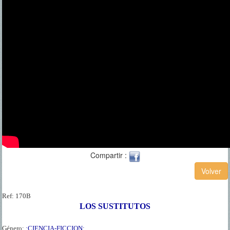
Compartir :
Ref:
170B
LOS SUSTITUTOS
Género:
:CIENCIA-FICCION: