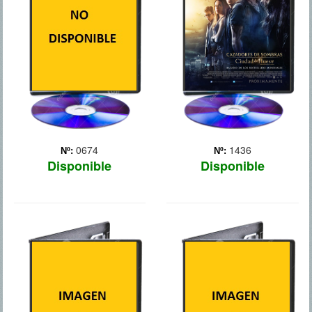
una típica adolescente de
Brooklyn que una noche
conoce a Jace, un chico
misterioso con multitud de
tatuajes, que resulta ser un
ángel guerrero que ejerce
como c... Más
0674
1436
Nº:
Nº:
Disponible
Disponible
CHAPPIE
COLONIA V
Tras ser secuestrado por
Un grupo de supervivientes
dos criminales durante su
viven bajo tierra después
creación, Chappie se
de que una nueva edad de
convirtió en la `criatura`
hielo aparezca en el