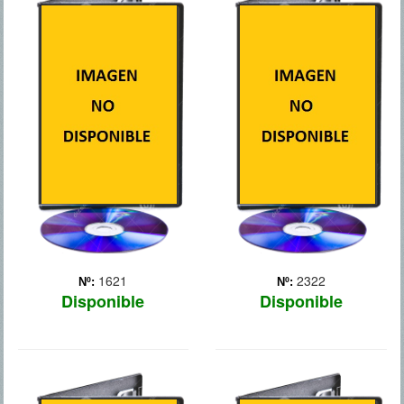
2GUNS
300: EL
ORIGEN DE UN
IMPERIO
Un agente de la DEA,
Bobby Trench (Denzel
Washington), y un oficial de
Guerras médicas (500-479
la Inteligencia Naval,
a.C.). El general griego
Michael Stigman (Mark
Temistocles lucha por
Wahlberg), consiguen
conseguir la unidad de las
robarle 43 millones de
polis griegas. Él dirige las
dólares a la mafia. El
tropas griegas que se
problem... Más
enfrentan con el ejército
persa, liderad... Más
1621
2322
Nº:
Nº:
Disponible
Disponible