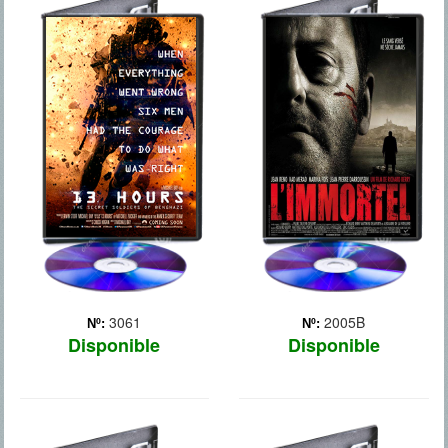
13 HORAS
22 BALAS
El 11 de septiembre de
Antiguo miembro de la
2012, en el aniversario de
mafia retirado que lleva 3
los ataques terroristas a las
años viviendo una placida
Torres Gemelas y al
vida dedicado a su mujer y
Pentágono, un grupo de
a sus hijos. Una mañana,
milicianos islamistas
unos hombres le atacan y
atentaron contra el
es dado por muerto
consulado estadounidense
después de recibir ... Más
... Más
3061
2005B
Nº:
Nº:
Disponible
Disponible