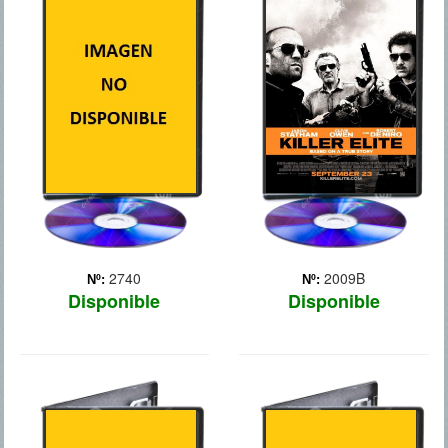
WALL STREET
ELITE
Un neoyorquino medio que
Tres antiguos miembros de
lo pierde todo con la crisis
las fuerzas especiales son
financiera del 2008, culpa
contratados por un jeque
de su desgracia a los
árabe para matar a tres
banqueros de Wall Street, y
miembros del SAS
los coloca como objetivo
(Servicio Especial Aéreo
de su venganza.
británico), culpables de la
muerte de tres de ... Más
2740
2009B
Nº:
Nº:
Disponible
Disponible
BATMAN: EL
BLACKHAT
CABALLERO