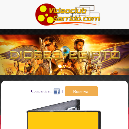
Previous
Nex
Compartir en:
|