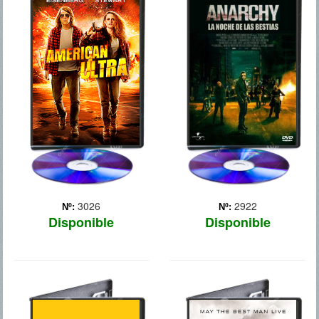
AMERICAN
ANARCHY: LA
ULTRA
NOCHE DE LAS
BESTIAS
Mike Howell (Jesse
Eisenberg) es un joven que
El crimen hace estragos en
no tiene ninguna
Estados Unidos y las
motivación y que vive junto
cárceles están llenas. El
a su novia Phoebe (Kristen
gobierno decide que una
Stewart) en una pequeña y
noche al año, durante doce
aburrida ciudad. Un día, su
horas, cualquier actividad
vida da un giro in... Más
criminal, incluso el
asesinato, será l... Más
3026
2922
Nº:
Nº:
Disponible
Disponible
ASALTO A
ASESINOS DE