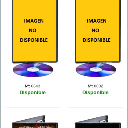
5 DIAS DE
ACTO DE
GUERRA
VALOR
Un corresponsal de guerra
Las andanzas de un grupo
norteamericano, el cámara
de élite de combate Navy
que le acompaña y un
SEALS, cuya misión
nativo georgiano se ven
consiste en rescatar a un
envueltos en el fuego
agente secreto de la CIA.
cruzado durante el conflicto
bélico entre Rusia y
Georgia.
0643
0692
Nº:
Nº:
Disponible
Disponible