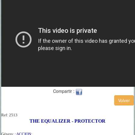
Compartir :
Ref:
2513
THE EQUALIZER - PROTECTOR
Género:
:ACCION: