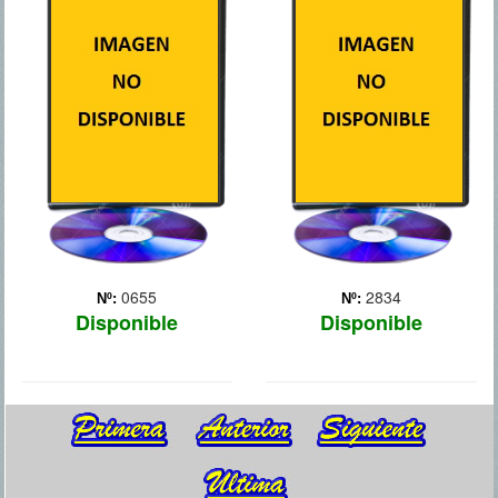
OSCURO, LA
Thriller cibernético en el
LEYENDA RENACE
que varios agentes
norteamericanos y chinos,
con ayuda de un convicto
liberado, se unen para
detener a un misterioso
hacker. Todo comienza
cuando los gobiernos de ...
Más
0655
2834
Nº:
Nº:
Disponible
Disponible