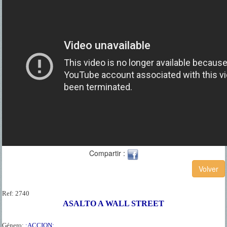
Compartir :
Ref:
2740
ASALTO A WALL STREET
Género:
:ACCION: