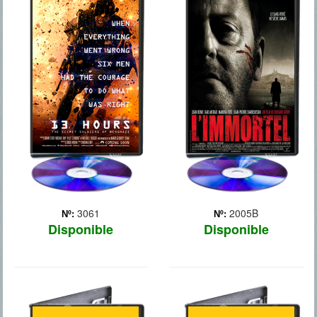
13 HORAS
22 BALAS
El 11 de septiembre de
Antiguo miembro de la
2012, en el aniversario de
mafia retirado que lleva 3
los ataques terroristas a las
años viviendo una placida
Torres Gemelas y al
vida dedicado a su mujer y
Pentágono, un grupo de
a sus hijos. Una mañana,
milicianos islamistas
unos hombres le atacan y
atentaron contra el
es dado por muerto
consulado estadounidense
después de recibir ... Más
... Más
3061
2005B
Nº:
Nº:
Disponible
Disponible