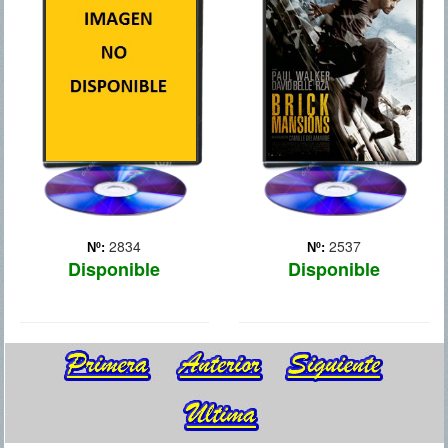
que varios agentes
En un Detroit distópico, las
norteamericanos y chinos,
antiguas mansiones de
con ayuda de un convicto
ladrillo ahora dan cobijo a
liberado, se unen para
algunos de los
detener a un misterioso
delincuentes más
hacker. Todo comienza
peligrosos de la ciudad. En
cuando los gobiernos de ...
un intento desesperado por
Más
proteger el resto de la ...
Más
2834
2537
Nº:
Nº:
Disponible
Disponible