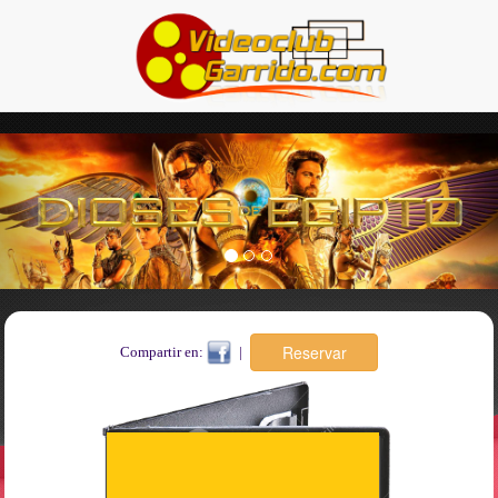
Previous
Nex
Compartir en:
|