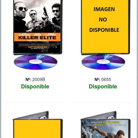
LEYENDA RENACE
Tres antiguos miembros de
las fuerzas especiales son
contratados por un jeque
árabe para matar a tres
miembros del SAS
(Servicio Especial Aéreo
británico), culpables de la
muerte de tres de ... Más
2009B
0655
Nº:
Nº:
Disponible
Disponible
BLACKHAT
BRICK
MANSIONS
Thriller cibernético en el