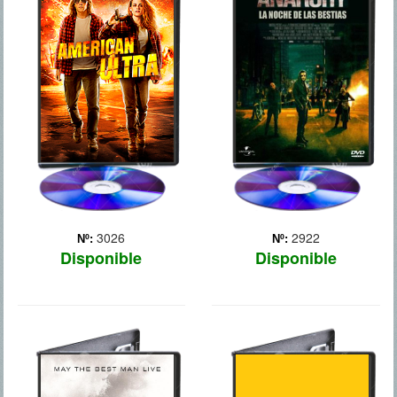
BESTIAS
Mike Howell (Jesse
Eisenberg) es un joven que
El crimen hace estragos en
no tiene ninguna
Estados Unidos y las
motivación y que vive junto
cárceles están llenas. El
a su novia Phoebe (Kristen
gobierno decide que una
Stewart) en una pequeña y
noche al año, durante doce
aburrida ciudad. Un día, su
horas, cualquier actividad
vida da un giro in... Más
criminal, incluso el
asesinato, será l... Más
3026
2922
Nº:
Nº:
Disponible
Disponible
ASESINOS DE
BATMAN: EL
ELITE
CABALLERO
OSCURO, LA