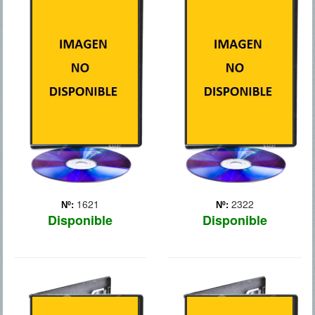
2GUNS
300: EL
ORIGEN DE UN
IMPERIO
Un agente de la DEA,
Bobby Trench (Denzel
Washington), y un oficial de
Guerras médicas (500-479
la Inteligencia Naval,
a.C.). El general griego
Michael Stigman (Mark
Temistocles lucha por
Wahlberg), consiguen
conseguir la unidad de las
robarle 43 millones de
polis griegas. Él dirige las
dólares a la mafia. El
tropas griegas que se
problem... Más
enfrentan con el ejército
persa, liderad... Más
1621
2322
Nº:
Nº:
Disponible
Disponible
5 DIAS DE
ACTO DE