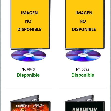
GUERRA
VALOR
Un corresponsal de guerra
Las andanzas de un grupo
norteamericano, el cámara
de élite de combate Navy
que le acompaña y un
SEALS, cuya misión
nativo georgiano se ven
consiste en rescatar a un
envueltos en el fuego
agente secreto de la CIA.
cruzado durante el conflicto
bélico entre Rusia y
Georgia.
0643
0692
Nº:
Nº:
Disponible
Disponible
AMERICAN
ANARCHY: LA
ULTRA
NOCHE DE LAS