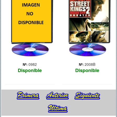
En Texas, dos años antes
de estallar la Guerra Civil
Americana, King Schultz
(Christoph Waltz), un
cazarecompensas alemán
que le sigue la pista a unos
asesinos para cobrar por
sus cabezas, l... Más
0982
2008B
Nº:
Nº:
Disponible
Disponible