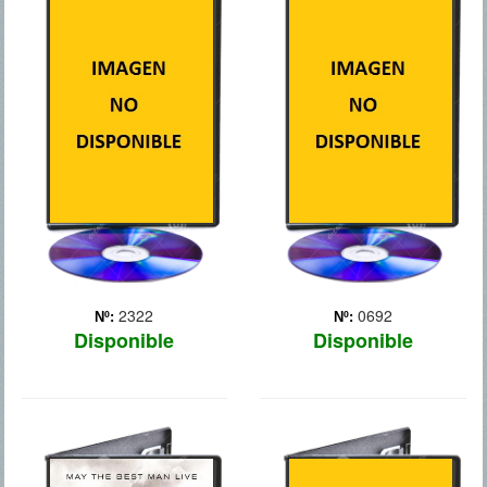
300: EL
ACTO DE
ORIGEN DE UN
VALOR
IMPERIO
Las andanzas de un grupo
de élite de combate Navy
Guerras médicas (500-479
SEALS, cuya misión
a.C.). El general griego
consiste en rescatar a un
Temistocles lucha por
agente secreto de la CIA.
conseguir la unidad de las
polis griegas. Él dirige las
tropas griegas que se
enfrentan con el ejército
persa, liderad... Más
2322
0692
Nº:
Nº:
Disponible
Disponible
ASESINOS DE
BATMAN: EL