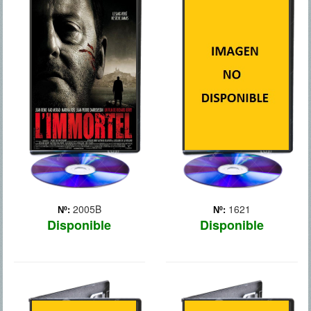
22 BALAS
2GUNS
Antiguo miembro de la
Un agente de la DEA,
mafia retirado que lleva 3
Bobby Trench (Denzel
años viviendo una placida
Washington), y un oficial de
vida dedicado a su mujer y
la Inteligencia Naval,
a sus hijos. Una mañana,
Michael Stigman (Mark
unos hombres le atacan y
Wahlberg), consiguen
es dado por muerto
robarle 43 millones de
después de recibir ... Más
dólares a la mafia. El
problem... Más
2005B
1621
Nº:
Nº:
Disponible
Disponible