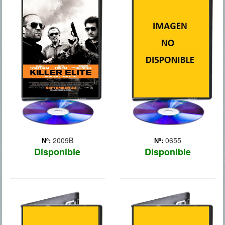
ELITE
CABALLERO
OSCURO, LA
LEYENDA RENACE
Tres antiguos miembros de
las fuerzas especiales son
contratados por un jeque
árabe para matar a tres
miembros del SAS
(Servicio Especial Aéreo
británico), culpables de la
muerte de tres de ... Más
2009B
0655
Nº:
Nº:
Disponible
Disponible
CAPITAN
CARRERA
AMERICA: EL
INFERNAL