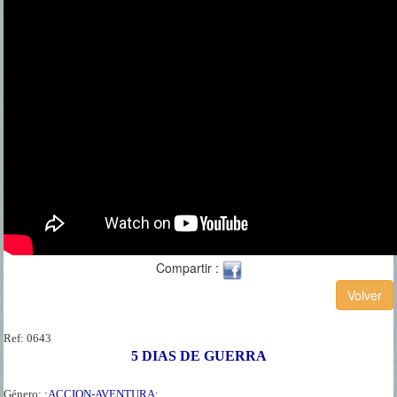
Compartir :
Ref:
0643
5 DIAS DE GUERRA
Género:
:ACCION-AVENTURA: