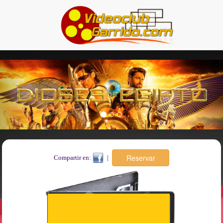
Previous
Nex
Compartir en:
|