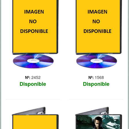
SOLDADO DE
INVIERNO
Un viajero (Walker) alquila
sin querer un coche en una
agencia de transporte que
Tras los devastadores
le llevará a convertirse en
acontecimientos acaecidos
el objetivo de la policía
en Nueva York con Los
local corrupta.
Vengadores, Steve Rogers,
alias el Capitán América,
vive tranquilamente en
Washington D.C.
intentando adaptarse al
mundo... Más
2452
1568
Nº:
Nº:
Disponible
Disponible
CORAZONES
DESAFIO
DE ACERO
TOTAL 2012