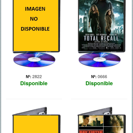
Abril de 1945, la guerra
está a punto de acabar. Al
mando del veterano
sargento Wardaddy (Brad
Pitt), una brigada de cinco
soldados americanos a
bordo de un tanque -el
Fury- ha de luchar con...
Más
2822
0666
Nº:
Nº:
Disponible
Disponible
DJANGO
DUEÑOS DE LA
DESENCADENADO
CALLE 2