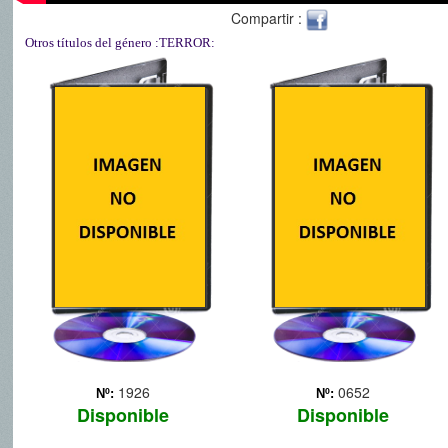
Compartir :
Otros títulos del género
:TERROR:
CARRIE
DEVIL INSIDE
Carrie White, una
adolescente a la que sus
compañeros humillan
constantemente, posee
poderes psíquicos que se
manifiestan cuando se
siente dominada por la ira.
El día del baile de
graduación... Más
1926
0652
Nº:
Nº:
Disponible
Disponible