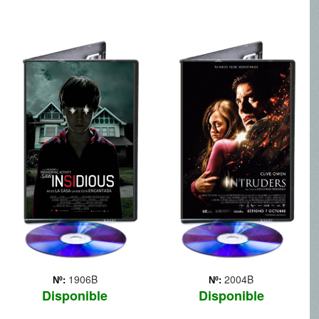
INSIDIOUS
INTRUDERS
http://www.filmaffinity.com/es/evideos.php?
movie_id=760103
1906B
2004B
Nº:
Nº:
Disponible
Disponible