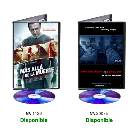
MAS ALLA DE
PARANORMAL
LA MUERTE
ACTIVITY 3
Tras un horrible accidente
de tráfico, la joven Anna
(Christina Ricci), a la que
dan por muerta, despierta y
se encuentra a Eliot
Deacon (Liam Neeson), el
director de la funeraria,
preparánd... Más
1126
2007B
Nº:
Nº:
Disponible
Disponible