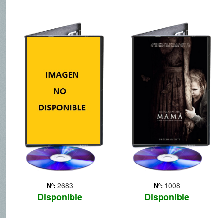
LIBRANOS DEL
MAMA
MAL
Hace cinco años, el mismo
día en que su madre fue
Ralph Sarchie (Eric Bana)
asesinada, las pequeñas
es un agente de policía de
Victoria y Lilly
Nueva York que se dedica
desaparecieron en el
a investigar una serie de
bosque. Buscadas
asesinatos que parecen
incansablemente por su tío
tener relación con
Lucas (Nikolai Coster-
posesiones demoníacas y
Waldau) y su... Más
exorcismos. Sus pesq...
Más
2683
1008
Nº:
Nº:
Disponible
Disponible