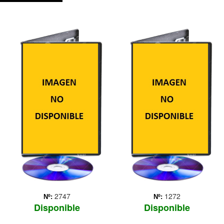
DRACULA LA
EL HOMBRE DE
LEYENDA JAMAS
LAS SOMBRAS
CONTADA
Julia es una joven
enfermera que vive en un
Una historia original sobre
decadente pueblo de los
Vlad Tepes o Vlad el
Estados Unidos, en el que,
Empalador, el príncipe
inexplicablemente, han
rumano en el que se
desaparecido varios niños
inspiró Bram Stoker para
en muy poco tiempo. Los
escribir su célebre novela
más supersticiosos atr...
(1897) y crear al vampiro
Más
más famoso de todos ...
Más
2747
1272
Nº:
Nº:
Disponible
Disponible