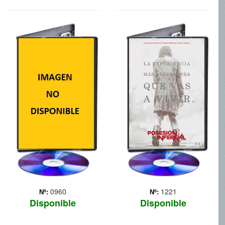
PARANORMAL
POSESION
ACTIVITY 4
INFERNAL
Todo transcurre cinco años
Cinco amigos se alojan en
después de los sucesos de
una cabaña de Tenessee
Paranormal Activity 2, que
para así poder ayudar a
terminó con el secuestro de
una de los jóvenes, que se
Hunter por parte de Katie.
encuentra en rehabilitación
En la actualidad, Katie y
por drogas. Estar sin sus
Hunter, que ahora se llama
drogas convierte a la chica
Ro... Más
en una p... Más
0960
1221
Nº:
Nº:
Disponible
Disponible