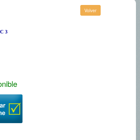
C 3
onible