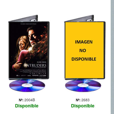
INTRUDERS
LIBRANOS DEL
MAL
deos.php?
Ralph Sarchie (Eric Bana)
es un agente de policía de
Nueva York que se dedica
a investigar una serie de
asesinatos que parecen
tener relación con
posesiones demoníacas y
exorcismos. Sus pesq...
Más
2004B
2683
Nº:
Nº:
Disponible
Disponible