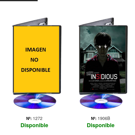
EL HOMBRE DE
INSIDIOUS
LAS SOMBRAS
http://www.filmaffinity.com/es/evi
movie_id=760103
Julia es una joven
enfermera que vive en un
decadente pueblo de los
Estados Unidos, en el que,
inexplicablemente, han
desaparecido varios niños
en muy poco tiempo. Los
más supersticiosos atr...
Más
1272
1906B
Nº:
Nº:
Disponible
Disponible