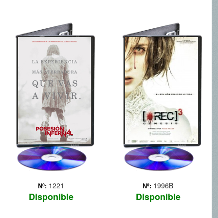
POSESION
REC 3
INFERNAL
Cinco amigos se alojan en
una cabaña de Tenessee
para así poder ayudar a
una de los jóvenes, que se
encuentra en rehabilitación
por drogas. Estar sin sus
drogas convierte a la chica
en una p... Más
1221
1996B
Nº:
Nº:
Disponible
Disponible