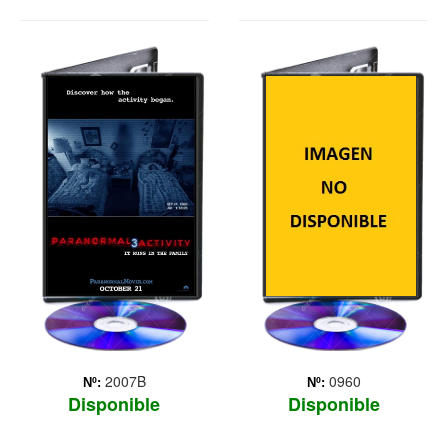
PARANORMAL
PARANORMAL
ACTIVITY 3
ACTIVITY 4
Todo transcurre cinco años
después de los sucesos de
Paranormal Activity 2, que
terminó con el secuestro de
Hunter por parte de Katie.
En la actualidad, Katie y
Hunter, que ahora se llama
Ro... Más
2007B
0960
Nº:
Nº:
Disponible
Disponible