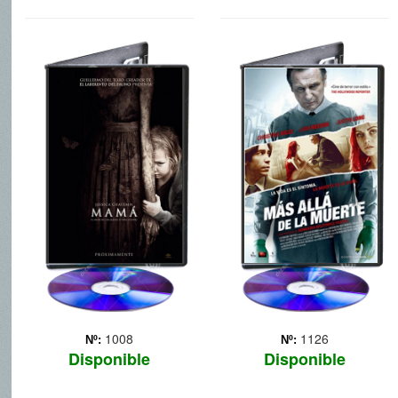
MAMA
MAS ALLA DE
LA MUERTE
Hace cinco años, el mismo
día en que su madre fue
Tras un horrible accidente
asesinada, las pequeñas
de tráfico, la joven Anna
Victoria y Lilly
(Christina Ricci), a la que
desaparecieron en el
dan por muerta, despierta y
bosque. Buscadas
se encuentra a Eliot
incansablemente por su tío
Deacon (Liam Neeson), el
Lucas (Nikolai Coster-
director de la funeraria,
Waldau) y su... Más
preparánd... Más
1008
1126
Nº:
Nº:
Disponible
Disponible