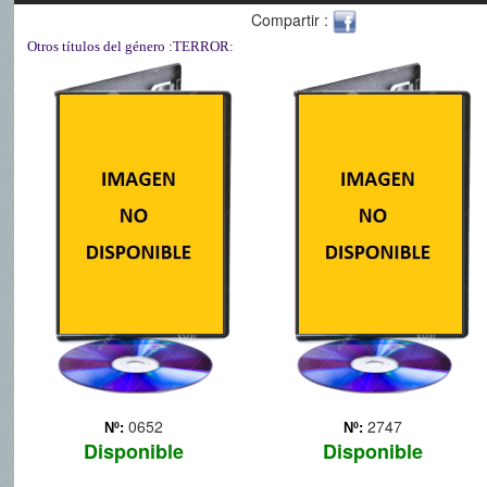
Compartir :
Otros títulos del género
:TERROR:
DEVIL INSIDE
DRACULA LA
LEYENDA JAMAS
CONTADA
Una historia original sobre
Vlad Tepes o Vlad el
Empalador, el príncipe
rumano en el que se
inspiró Bram Stoker para
escribir su célebre novela
(1897) y crear al vampiro
más famoso de todos ...
Más
0652
2747
Nº:
Nº:
Disponible
Disponible