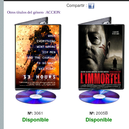
Compartir :
Otros títulos del género
:ACCION:
13 HORAS
22 BALAS
El 11 de septiembre de
Antiguo miembro de la
2012, en el aniversario de
mafia retirado que lleva 3
los ataques terroristas a las
años viviendo una placida
Torres Gemelas y al
vida dedicado a su mujer y
Pentágono, un grupo de
a sus hijos. Una mañana,
milicianos islamistas
unos hombres le atacan y
atentaron contra el
es dado por muerto
consulado estadounidense
después de recibir ... Más
... Más
3061
2005B
Nº:
Nº:
Disponible
Disponible