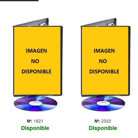
2GUNS
300: EL
ORIGEN DE UN
IMPERIO
Un agente de la DEA,
Bobby Trench (Denzel
Washington), y un oficial de
Guerras médicas (500-479
la Inteligencia Naval,
a.C.). El general griego
Michael Stigman (Mark
Temistocles lucha por
Wahlberg), consiguen
conseguir la unidad de las
robarle 43 millones de
polis griegas. Él dirige las
dólares a la mafia. El
tropas griegas que se
problem... Más
enfrentan con el ejército
persa, liderad... Más
1621
2322
Nº:
Nº:
Disponible
Disponible