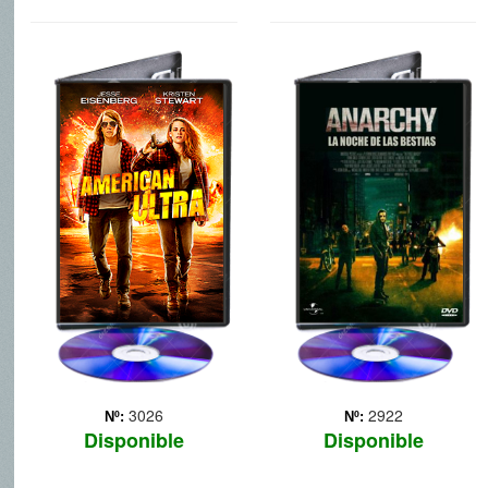
AMERICAN
ANARCHY: LA
ULTRA
NOCHE DE LAS
BESTIAS
Mike Howell (Jesse
Eisenberg) es un joven que
El crimen hace estragos en
no tiene ninguna
Estados Unidos y las
motivación y que vive junto
cárceles están llenas. El
a su novia Phoebe (Kristen
gobierno decide que una
Stewart) en una pequeña y
noche al año, durante doce
aburrida ciudad. Un día, su
horas, cualquier actividad
vida da un giro in... Más
criminal, incluso el
asesinato, será l... Más
3026
2922
Nº:
Nº:
Disponible
Disponible