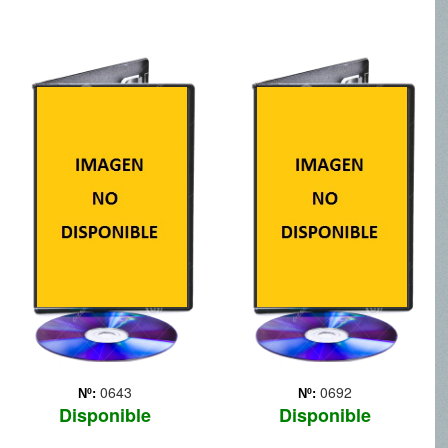
5 DIAS DE
ACTO DE
GUERRA
VALOR
Un corresponsal de guerra
Las andanzas de un grupo
norteamericano, el cámara
de élite de combate Navy
que le acompaña y un
SEALS, cuya misión
nativo georgiano se ven
consiste en rescatar a un
envueltos en el fuego
agente secreto de la CIA.
cruzado durante el conflicto
bélico entre Rusia y
Georgia.
0643
0692
Nº:
Nº:
Disponible
Disponible