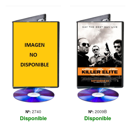
ASALTO A
ASESINOS DE
WALL STREET
ELITE
Un neoyorquino medio que
Tres antiguos miembros de
lo pierde todo con la crisis
las fuerzas especiales son
financiera del 2008, culpa
contratados por un jeque
de su desgracia a los
árabe para matar a tres
banqueros de Wall Street, y
miembros del SAS
los coloca como objetivo
(Servicio Especial Aéreo
de su venganza.
británico), culpables de la
muerte de tres de ... Más
2740
2009B
Nº:
Nº:
Disponible
Disponible