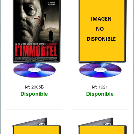
22 BALAS
2GUNS
Antiguo miembro de la
Un agente de la DEA,
mafia retirado que lleva 3
Bobby Trench (Denzel
años viviendo una placida
Washington), y un oficial de
vida dedicado a su mujer y
la Inteligencia Naval,
a sus hijos. Una mañana,
Michael Stigman (Mark
unos hombres le atacan y
Wahlberg), consiguen
es dado por muerto
robarle 43 millones de
después de recibir ... Más
dólares a la mafia. El
problem... Más
2005B
1621
Nº:
Nº:
Disponible
Disponible
3 BODAS DE
300: EL