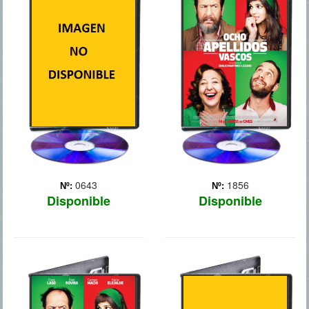
Un corresponsal de guerra
Rafa (Dani Rovira) es un
norteamericano, el cámara
joven señorito andaluz que
que le acompaña y un
no ha tenido que salir
nativo georgiano se ven
jamás de su Sevilla natal
envueltos en el fuego
para conseguir lo único
cruzado durante el conflicto
que le importa en la vida: el
bélico entre Rusia y
fino, la gomina, el Betis y
Georgia.
las muj... Más
0643
1856
Nº:
Nº:
Disponible
Disponible
8 APELLIDOS
ACTO DE
VASCOS
VALOR