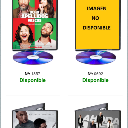
Rafa (Dani Rovira) es un
Las andanzas de un grupo
joven señorito andaluz que
de élite de combate Navy
no ha tenido que salir
SEALS, cuya misión
jamás de su Sevilla natal
consiste en rescatar a un
para conseguir lo único
agente secreto de la CIA.
que le importa en la vida: el
fino, la gomina, el Betis y
las muj... Más
1857
0692
Nº:
Nº:
Disponible
Disponible
AFTER EARTH
AHORA ME VES
- DESPUES DE LA
TIERRA
Un equipo del FBI debe