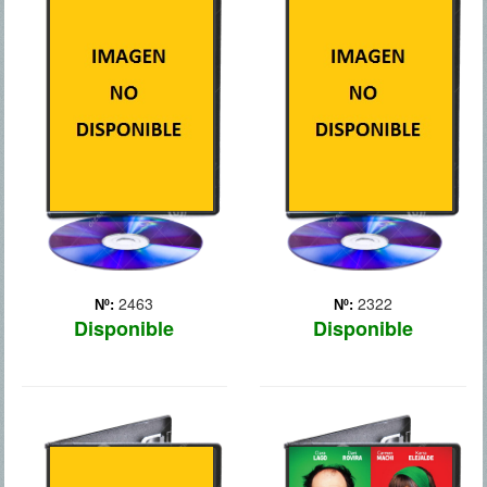
MAS
ORIGEN DE UN
IMPERIO
Ruth (Inma Cuesta), una
joven investigadora en una
Guerras médicas (500-479
universidad, asiste a las
a.C.). El general griego
sucesivas bodas de sus ex,
Temistocles lucha por
de los que fueron sus
conseguir la unidad de las
`hombres de su vida`, sin
polis griegas. Él dirige las
que ella consiga encontrar
tropas griegas que se
a su media ... Más
enfrentan con el ejército
persa, liderad... Más
2463
2322
Nº:
Nº:
Disponible
Disponible
5 DIAS DE
8 APELLIDOS
GUERRA
VASCOS