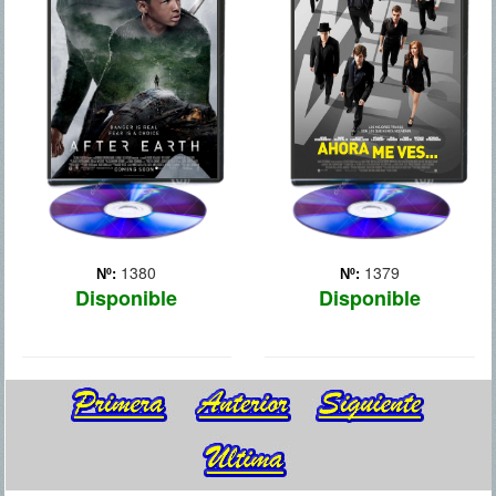
enfrentarse a una banda
de criminales expertos en
Tras una serie de
magia que se dedican a
cataclismos que forzaron a
atracar bancos. Son "los
la humanidad a abandonar
cuatro jinetes”, un grupo
la Tierra, Nova Prime se
formado por los mejores
convirtió en su nuevo
ilusionistas del mu... Más
hogar. Tras una larga
misión fuera de ese
planeta, el legendario
general ... Más
1380
1379
Nº:
Nº:
Disponible
Disponible