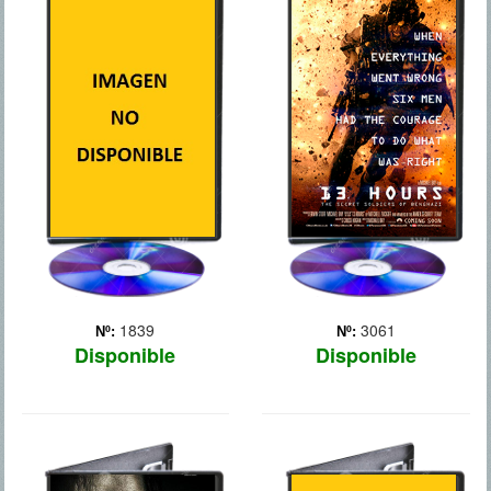
12 AÑOS DE
13 HORAS
ESCLAVITUD
El 11 de septiembre de
2012, en el aniversario de
Basada en un hecho real
los ataques terroristas a las
ocurrido en 1850, narra la
Torres Gemelas y al
historia de Solomon
Pentágono, un grupo de
Northup, un culto músico
milicianos islamistas
negro que vivía con su
atentaron contra el
familia en Nueva York. Tras
consulado estadounidense
tomar una copa con dos
... Más
hombres, Solomon des...
Más
1839
3061
Nº:
Nº:
Disponible
Disponible