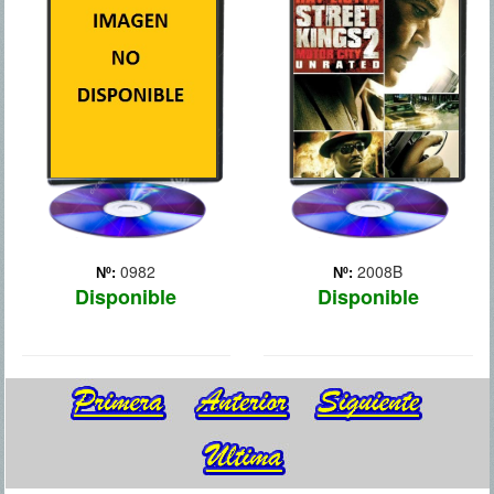
En Texas, dos años antes
de estallar la Guerra Civil
Americana, King Schultz
(Christoph Waltz), un
cazarecompensas alemán
que le sigue la pista a unos
asesinos para cobrar por
sus cabezas, l... Más
0982
2008B
Nº:
Nº:
Disponible
Disponible