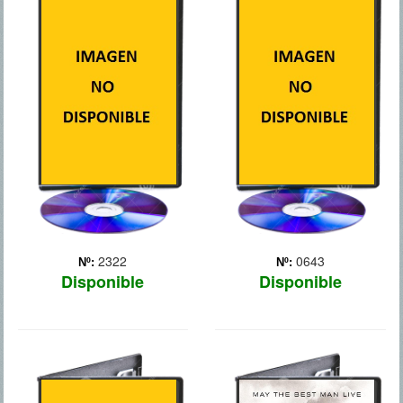
300: EL
5 DIAS DE
ORIGEN DE UN
GUERRA
IMPERIO
Un corresponsal de guerra
norteamericano, el cámara
Guerras médicas (500-479
que le acompaña y un
a.C.). El general griego
nativo georgiano se ven
Temistocles lucha por
envueltos en el fuego
conseguir la unidad de las
cruzado durante el conflicto
polis griegas. Él dirige las
bélico entre Rusia y
tropas griegas que se
Georgia.
enfrentan con el ejército
persa, liderad... Más
2322
0643
Nº:
Nº:
Disponible
Disponible
ACTO DE
ASESINOS DE