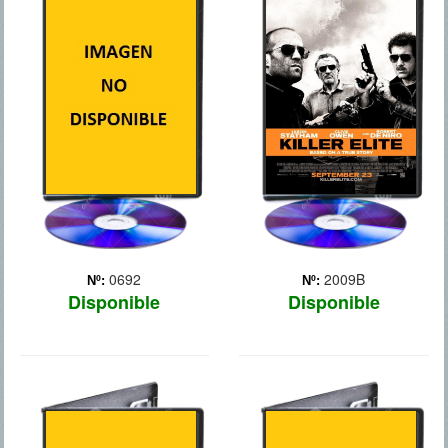
VALOR
ELITE
Las andanzas de un grupo
Tres antiguos miembros de
de élite de combate Navy
las fuerzas especiales son
SEALS, cuya misión
contratados por un jeque
consiste en rescatar a un
árabe para matar a tres
agente secreto de la CIA.
miembros del SAS
(Servicio Especial Aéreo
británico), culpables de la
muerte de tres de ... Más
0692
2009B
Nº:
Nº:
Disponible
Disponible
BATMAN: EL
CAPITAN
CABALLERO
AMERICA: EL