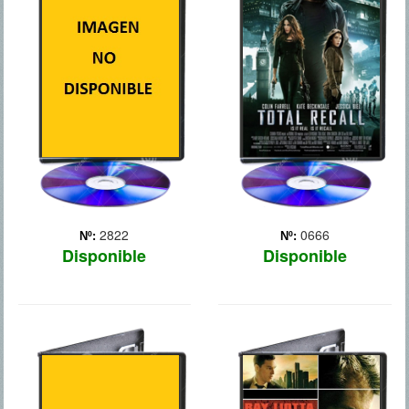
Abril de 1945, la guerra
está a punto de acabar. Al
mando del veterano
sargento Wardaddy (Brad
Pitt), una brigada de cinco
soldados americanos a
bordo de un tanque -el
Fury- ha de luchar con...
Más
2822
0666
Nº:
Nº:
Disponible
Disponible
DJANGO
DUEÑOS DE LA
DESENCADENADO
CALLE 2