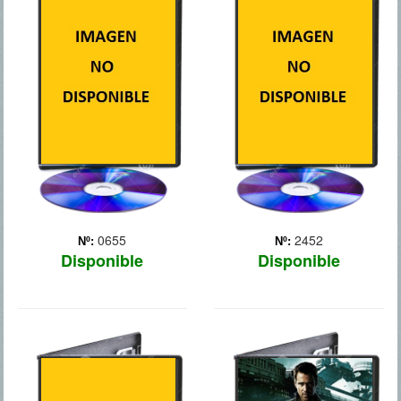
OSCURO, LA
SOLDADO DE
LEYENDA RENACE
INVIERNO
Tras los devastadores
acontecimientos acaecidos
en Nueva York con Los
Vengadores, Steve Rogers,
alias el Capitán América,
vive tranquilamente en
Washington D.C.
intentando adaptarse al
mundo... Más
0655
2452
Nº:
Nº:
Disponible
Disponible
CORAZONES
DESAFIO
DE ACERO
TOTAL 2012