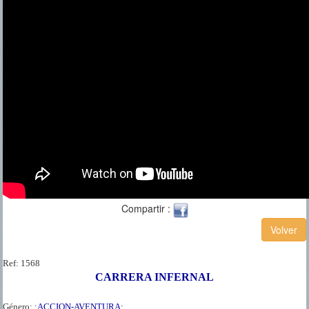
Compartir :
Ref:
1568
CARRERA INFERNAL
Género:
:ACCION-AVENTURA: