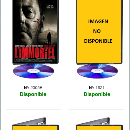
22 BALAS
2GUNS
Antiguo miembro de la
Un agente de la DEA,
mafia retirado que lleva 3
Bobby Trench (Denzel
años viviendo una placida
Washington), y un oficial de
vida dedicado a su mujer y
la Inteligencia Naval,
a sus hijos. Una mañana,
Michael Stigman (Mark
unos hombres le atacan y
Wahlberg), consiguen
es dado por muerto
robarle 43 millones de
después de recibir ... Más
dólares a la mafia. El
problem... Más
2005B
1621
Nº:
Nº:
Disponible
Disponible