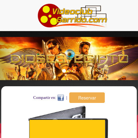
Previous
Nex
Compartir en:
|